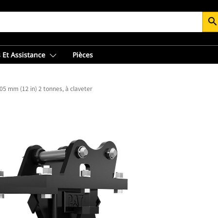
searc
 Et Assistance
Pièces
05 mm (12 in) 2 tonnes, à claveter