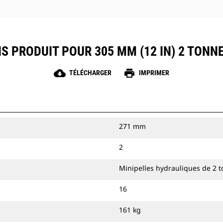
S PRODUIT POUR 305 MM (12 IN) 2 TONN
cloud_download
print
TÉLÉCHARGER
IMPRIMER
271 mm
2
Minipelles hydrauliques de 2 
16
161 kg