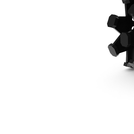
559 Mm (22 In) De 2 Tonnes, À Claveter
Ava
Modifier le modèle