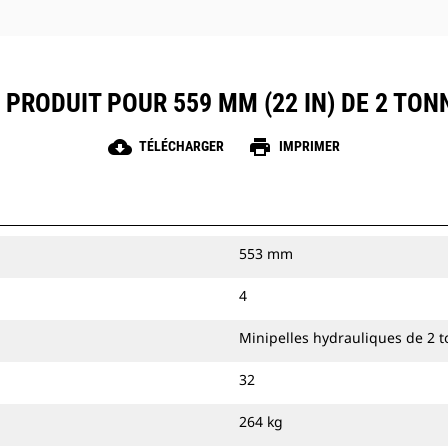
 PRODUIT POUR 559 MM (22 IN) DE 2 TON
cloud_download
print
TÉLÉCHARGER
IMPRIMER
553 mm
4
Minipelles hydrauliques de 2 
32
264 kg