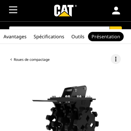
person
SEARCH
search
Avantages
Spécifications
Outils
Présentation
more_vert
Roues de compactage