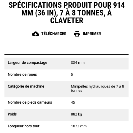
SPÉCIFICATIONS PRODUIT POUR 914
MM (36 IN), 7 À 8 TONNES, À
CLAVETER
cloud_download
print
TÉLÉCHARGER
IMPRIMER
Largeur de compactage
884 mm
Nombre de roues
5
Catégorie de machine
Minipelles hydrauliques de 7 à 8
tonnes
Nombre de pieds dameurs
45
Poids
882 kg
Longueur hors tout
1073 mm