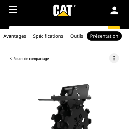
person
SEARCH
search
Avantages
Spécifications
Outils
Présentation
more_vert
Roues de compactage