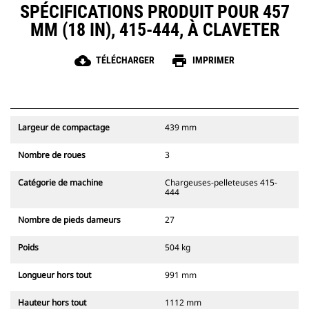
SPÉCIFICATIONS PRODUIT POUR 457
MM (18 IN), 415-444, À CLAVETER
cloud_download
print
TÉLÉCHARGER
IMPRIMER
Largeur de compactage
439 mm
Nombre de roues
3
Catégorie de machine
Chargeuses-pelleteuses 415-
444
Nombre de pieds dameurs
27
Poids
504 kg
Longueur hors tout
991 mm
Hauteur hors tout
1112 mm