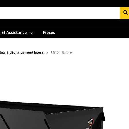
searc
 Et Assistance
Pièces
ets à déchargement latéral
BD121 Sciure