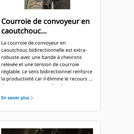
Courroie de convoyeur en
caoutchouc
bidirectionnelle
La courroie de convoyeur en
caoutchouc bidirectionnelle est extra-
robuste avec une bande à chevrons
relevée et une tension de courroie
réglable. Le sens bidirectionnel renforce
la productivité car il élimine le recours à
des manœuvres compliquées
généralement nécessaires dans les
En savoir plus
zones restreintes.