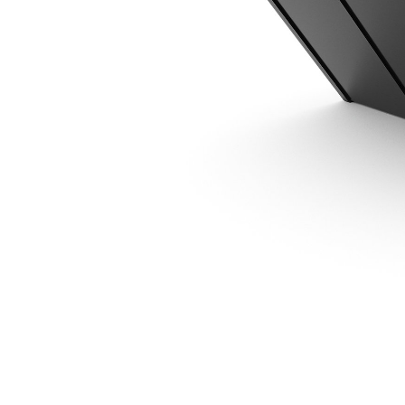
BD121 Sciure
Ava
Modifier le modèle