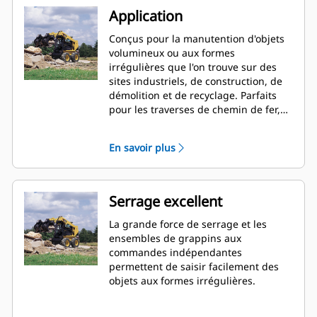
Application
Conçus pour la manutention d'objets
volumineux ou aux formes
irrégulières que l'on trouve sur des
sites industriels, de construction, de
démolition et de recyclage. Parfaits
pour les traverses de chemin de fer,
les arbres, les grands rochers, les
brosses, les débris industriels, de
En savoir plus
démolition et de recyclage.
Serrage excellent
La grande force de serrage et les
ensembles de grappins aux
commandes indépendantes
permettent de saisir facilement des
objets aux formes irrégulières.