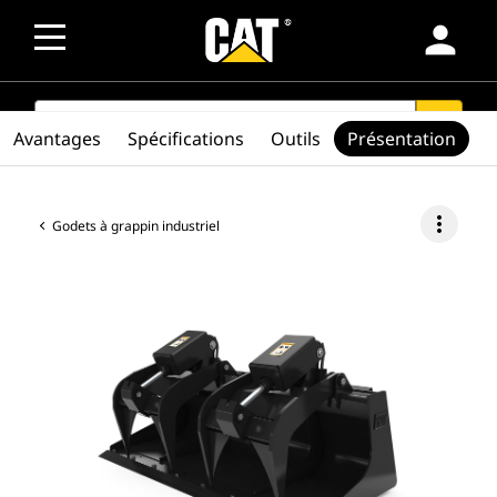
person
SEARCH
search
Avantages
Spécifications
Outils
Présentation
more_vert
Godets à grappin industriel