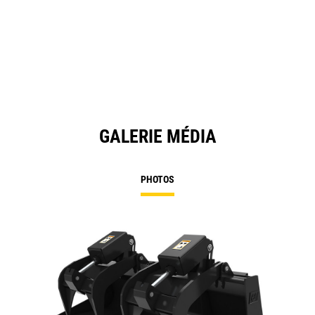
in
a
N
Ta
GALERIE MÉDIA
PHOTOS