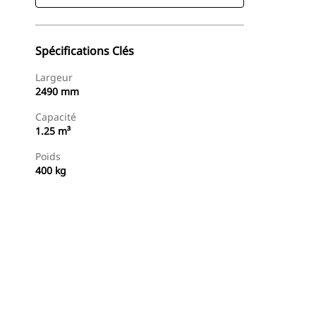
Spécifications Clés
Largeur
2490 mm
Capacité
1.25 m³
Poids
400 kg
Acheter Maintenant
Demander Un Devis