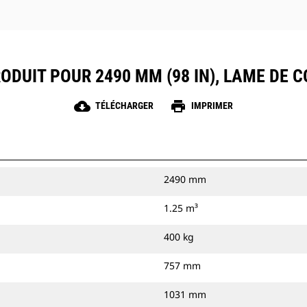
ODUIT POUR 2490 MM (98 IN), LAME DE
cloud_download
print
TÉLÉCHARGER
IMPRIMER
2490 mm
1.25 m³
400 kg
757 mm
1031 mm