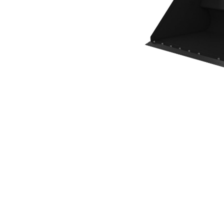
2490 Mm (98 In), Lame De Coupe À Boulonner
Ava
Modifier le modèle