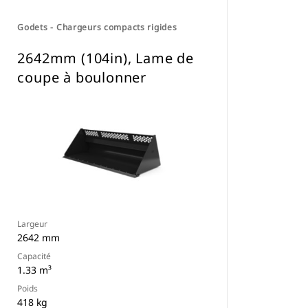
Godets - Chargeurs compacts rigides
2642mm (104in), Lame de
coupe à boulonner
Largeur
2642 mm
Capacité
1.33 m³
Poids
418 kg