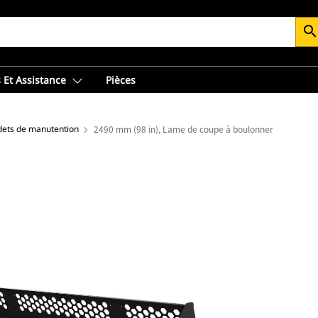
searc
 Et Assistance
Pièces
ets de manutention
2490 mm (98 in), Lame de coupe à boulonner