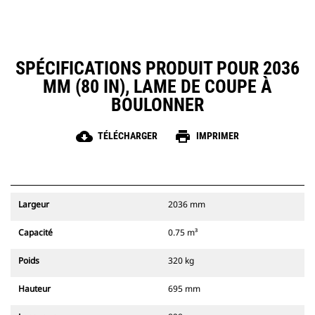
SPÉCIFICATIONS PRODUIT POUR 2036
MM (80 IN), LAME DE COUPE À
BOULONNER
cloud_download
print
TÉLÉCHARGER
IMPRIMER
Largeur
2036 mm
Capacité
0.75 m³
Poids
320 kg
Hauteur
695 mm