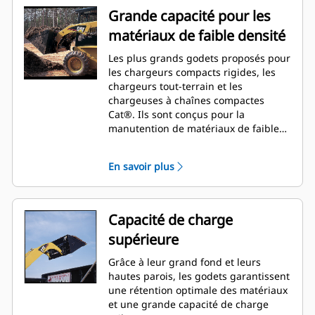
Grande capacité pour les
matériaux de faible densité
Les plus grands godets proposés pour
les chargeurs compacts rigides, les
chargeurs tout-terrain et les
chargeuses à chaînes compactes
Cat®. Ils sont conçus pour la
manutention de matériaux de faible
densité tels que le paillis, les copeaux
de bois, la couche végétale sèche, les
En savoir plus
engrais, l'alimentation du bétail et la
neige.
Capacité de charge
supérieure
Grâce à leur grand fond et leurs
hautes parois, les godets garantissent
une rétention optimale des matériaux
et une grande capacité de charge