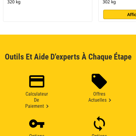
320 kg
302 kg
Affi
Outils Et Aide D'experts À Chaque Étape
Calculateur
Offres
De
Actuelles
Paiement