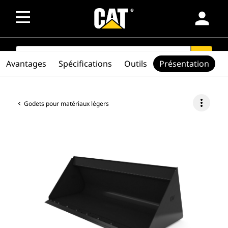
person
SEARCH
search
Avantages
Spécifications
Outils
Présentation
more_vert
Godets pour matériaux légers