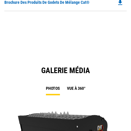
file_download
Do
Brochure Des Produits De Godets De Mélange Cat®
P
O
in
a
N
Ta
GALERIE MÉDIA
PHOTOS
VUE À 360°