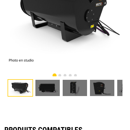
Photo en studio
Vue