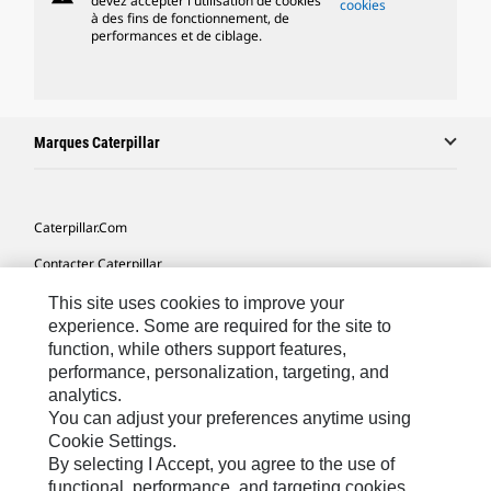
devez accepter l'utilisation de cookies
cookies
à des fins de fonctionnement, de
performances et de ciblage.
Marques Caterpillar
Caterpillar.com
Contacter Caterpillar
Mes Préférences Marketing
This site uses cookies to improve your
experience. Some are required for the site to
Plan Du Site
function, while others support features,
performance, personalization, targeting, and
Cookie Settings
analytics.
Légales
You can adjust your preferences anytime using
Cookie Settings.
Confidentialité
By selecting I Accept, you agree to the use of
functional, performance, and targeting cookies.