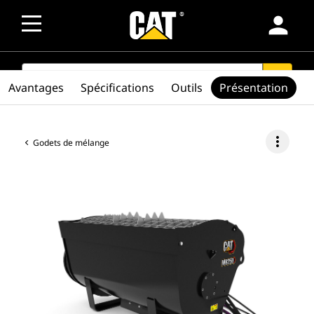
person
SEARCH
search
Avantages
Spécifications
Outils
Présentation
more_vert
Godets de mélange