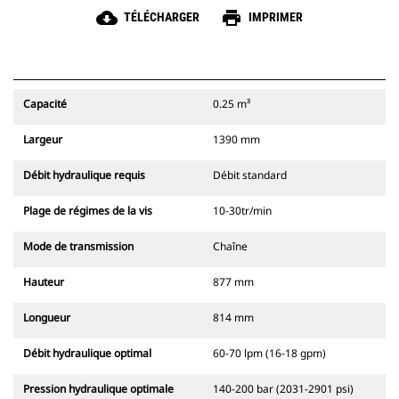
cloud_download
print
TÉLÉCHARGER
IMPRIMER
Capacité
0.25 m³
Largeur
1390 mm
Débit hydraulique requis
Débit standard
Plage de régimes de la vis
10-30tr/min
Mode de transmission
Chaîne
Hauteur
877 mm
Longueur
814 mm
Débit hydraulique optimal
60-70 lpm (16-18 gpm)
Pression hydraulique optimale
140-200 bar (2031-2901 psi)