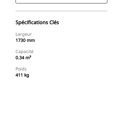
Spécifications Clés
Largeur
1730 mm
Capacité
0.34 m³
Poids
411 kg
Acheter Maintenant
Demander Un Devis