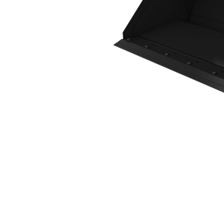
1730 Mm (68 In), Lame De Coupe À Boulonner
Ava
Modifier le modèle