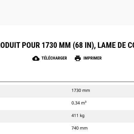
ODUIT POUR 1730 MM (68 IN), LAME DE
cloud_download
print
TÉLÉCHARGER
IMPRIMER
1730 mm
0.34 m³
411 kg
740 mm