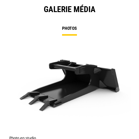
GALERIE MÉDIA
PHOTOS
Photo en studio
Vue