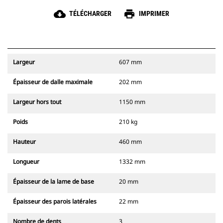
cloud_download
print
TÉLÉCHARGER
IMPRIMER
Largeur
607 mm
Épaisseur de dalle maximale
202 mm
Largeur hors tout
1150 mm
Poids
210 kg
Hauteur
460 mm
Longueur
1332 mm
Épaisseur de la lame de base
20 mm
Épaisseur des parois latérales
22 mm
Nombre de dents
3