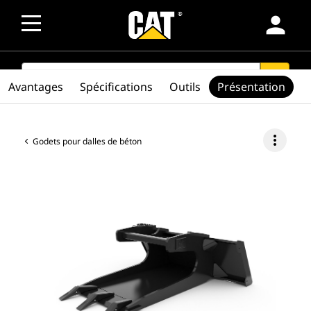
person
SEARCH
search
Avantages
Spécifications
Outils
Présentation
more_vert
Godets pour dalles de béton