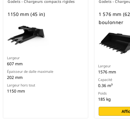
Godets - Chargeurs compacts rigides
Godets - Chargeu
1150 mm (45 in)
1 576 mm (62 
boulonner
Largeur
607 mm
Largeur
Épaisseur de dalle maximale
1576 mm
202 mm
Capacité
Largeur hors tout
0.36 m³
1150 mm
Poids
185 kg
Affi