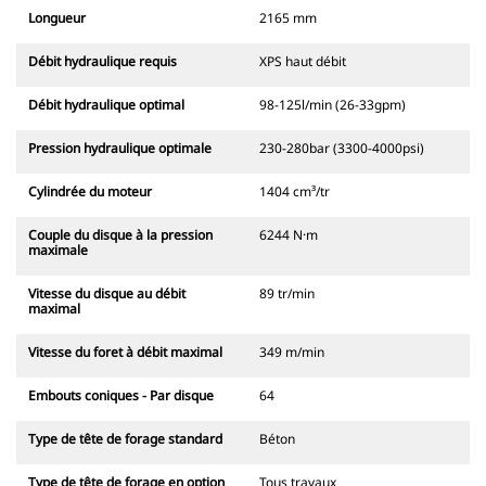
Longueur
2165 mm
Débit hydraulique requis
XPS haut débit
Débit hydraulique optimal
98-125l/min (26-33gpm)
Pression hydraulique optimale
230-280bar (3300-4000psi)
Cylindrée du moteur
1404 cm³/tr
Couple du disque à la pression
6244 N·m
maximale
Vitesse du disque au débit
89 tr/min
maximal
Vitesse du foret à débit maximal
349 m/min
Embouts coniques - Par disque
64
Type de tête de forage standard
Béton
Type de tête de forage en option
Tous travaux