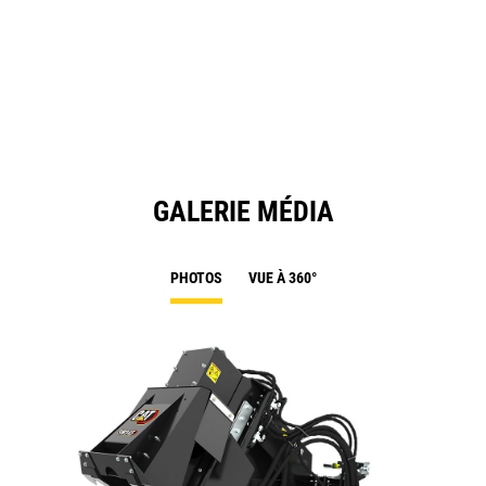
O
in
a
N
Ta
GALERIE MÉDIA
PHOTOS
VUE À 360°