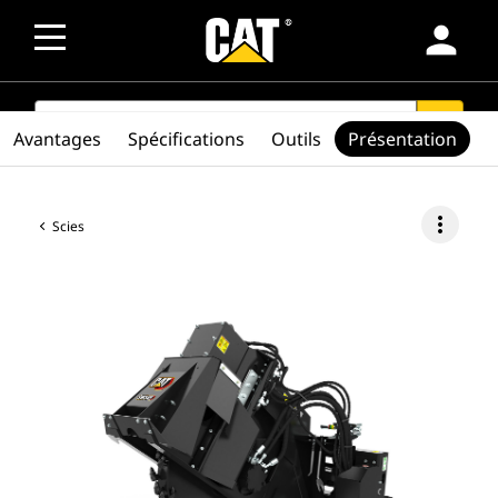
person
SEARCH
search
Avantages
Spécifications
Outils
Présentation
more_vert
Scies