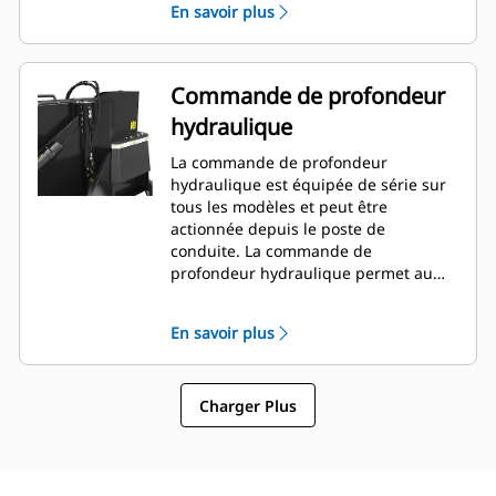
En savoir plus
obstacles, et ce, tout en réduisant le
besoin de repositionner la machine.
Commande de profondeur
hydraulique
La commande de profondeur
hydraulique est équipée de série sur
tous les modèles et peut être
actionnée depuis le poste de
conduite. La commande de
profondeur hydraulique permet au
conducteur d'ajuster la profondeur de
coupe à la volée dans la cabine pour
En savoir plus
un réglage rapide en fonction de la
tâche actuelle.
Charger Plus