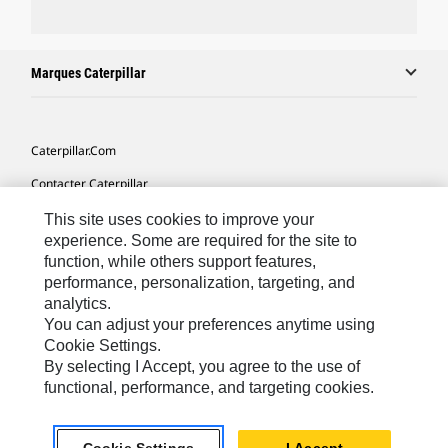
Marques Caterpillar
Caterpillar.com
Contacter Caterpillar
Mes Préférences Marketing
This site uses cookies to improve your
experience. Some are required for the site to
Plan Du Site
function, while others support features,
performance, personalization, targeting, and
Cookie Settings
analytics.
Légales
You can adjust your preferences anytime using
Cookie Settings.
Confidentialité
By selecting I Accept, you agree to the use of
functional, performance, and targeting cookies.
Europe - Français
© 2026 Caterpillar. Tous droits réservés.