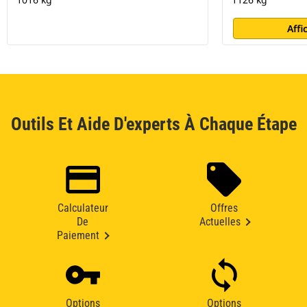
Affi
Outils Et Aide D'experts À Chaque Étape
Calculateur
Offres
De
Actuelles
Paiement
Options
Options