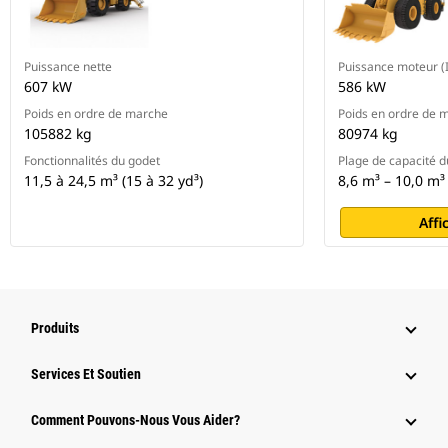
Puissance nette
Puissance moteur (
607 kW
586 kW
Poids en ordre de marche
Poids en ordre de 
105882 kg
80974 kg
Fonctionnalités du godet
Plage de capacité d
11,5 à 24,5 m³ (15 à 32 yd³)
8,6 m³ – 10,0 m³ 
Affi
Produits
Services Et Soutien
Comment Pouvons-Nous Vous Aider?