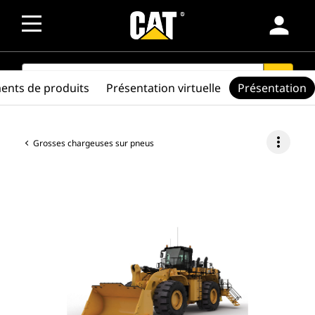
person
SEARCH
search
ents de produits
Présentation virtuelle
Présentation
more_vert
Grosses chargeuses sur pneus