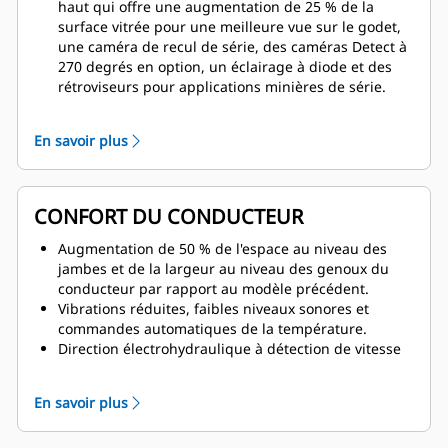
haut qui offre une augmentation de 25 % de la
surface vitrée pour une meilleure vue sur le godet,
une caméra de recul de série, des caméras Detect à
270 degrés en option, un éclairage à diode et des
rétroviseurs pour applications minières de série.
Accès et sortie améliorés, avec un système d'accès
motorisé intégré, des marches suspendues
En savoir plus
réglables, des escaliers larges à angle de 45 degrés,
une échelle de sortie de secours et des mains
courantes de chaque côté.
Passerelles larges dotées de surfaces
CONFORT DU CONDUCTEUR
antidérapantes et points de
verrouillage/d'étiquetage intégrés aux zones
Augmentation de 50 % de l'espace au niveau des
d'entretien.
jambes et de la largeur au niveau des genoux du
Limiteur de vitesse, qui fixe les vitesses maximales
conducteur par rapport au modèle précédent.
en marche avant et marche arrière.
Vibrations réduites, faibles niveaux sonores et
commandes automatiques de la température.
Direction électrohydraulique à détection de vitesse
avec retour d'effort pour un confort tout au long de
la journée de travail.
En savoir plus
Cabine pressurisée équipée d'un siège de nouvelle
génération avec course de 9 in, refroidissement et