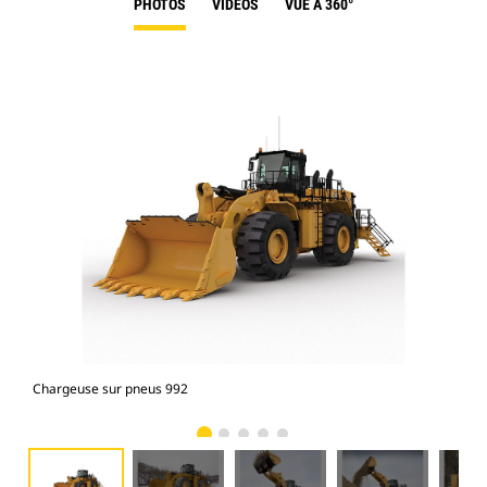
PHOTOS
VIDÉOS
VUE À 360°
Chargeuse sur pneus 992
Cha