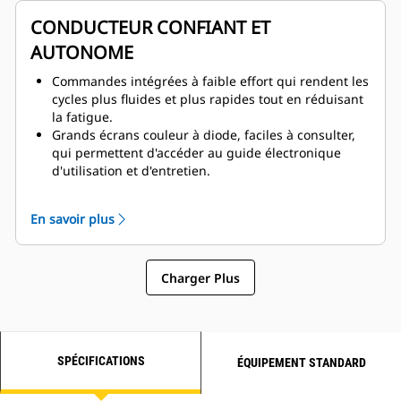
chauffage actifs, soutien lombaire réglable, réglage
de l'inclinaison ainsi que renforts pneumatiques
CONDUCTEUR CONFIANT ET
réglables sur l'assise et le dossier.
AUTONOME
Commandes intégrées à faible effort qui rendent les
cycles plus fluides et plus rapides tout en réduisant
la fatigue.
Grands écrans couleur à diode, faciles à consulter,
qui permettent d'accéder au guide électronique
d'utilisation et d'entretien.
Encadrement du conducteur, qui permet de donner
à ce dernier les moyens de dépasser les objectifs en
En savoir plus
mesurant et en fournissant un retour d'information
pour renforcer les techniques d'exploitation
appropriées.
Charger Plus
Nouveaux composants Autodig qui augmentent
l'efficacité et réduisent l'usure des pneus en
automatisant les parties critiques du cycle
d'excavation.
Prévention de la surcharge de la charge utile, qui
SPÉCIFICATIONS
ÉQUIPEMENT STANDARD
empêche les charges utiles importantes de remplir
le tombereau en totalité.