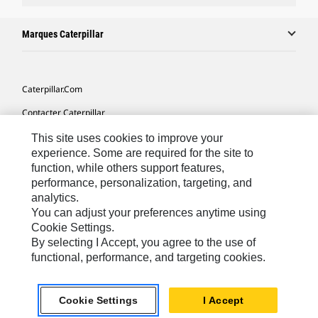
Marques Caterpillar
Caterpillar.com
Contacter Caterpillar
Mes Préférences Marketing
This site uses cookies to improve your
experience. Some are required for the site to
Plan Du Site
function, while others support features,
performance, personalization, targeting, and
Cookie Settings
analytics.
Légales
You can adjust your preferences anytime using
Cookie Settings.
Confidentialité
By selecting I Accept, you agree to the use of
functional, performance, and targeting cookies.
Europe - Français
© 2026 Caterpillar. Tous droits réservés.
Cookie Settings
I Accept