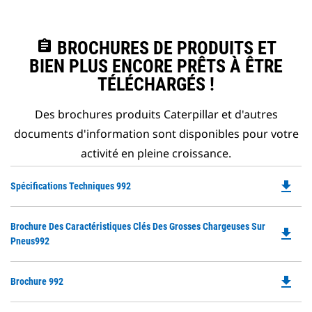
assignment
BROCHURES DE PRODUITS ET
BIEN PLUS ENCORE PRÊTS À ÊTRE
TÉLÉCHARGÉS !
Des brochures produits Caterpillar et d'autres
documents d'information sont disponibles pour votre
activité en pleine croissance.
file_download
Do
Spécifications Techniques 992
P
O
Do
Brochure Des Caractéristiques Clés Des Grosses Chargeuses Sur
in
file_download
P
Pneus992
a
O
N
in
Ta
file_download
Do
Brochure 992
a
P
N
O