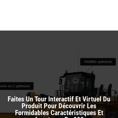
Ta
in
a
N
Ta
Faites Un Tour Interactif Et Virtuel Du
Produit Pour Découvrir Les
Formidables Caractéristiques Et