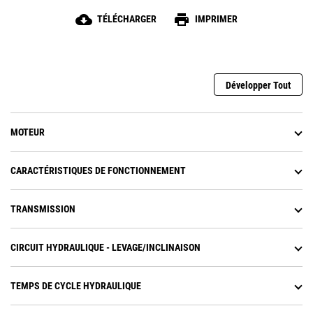
Visibilité améliorée au-dessus de
cloud_download
print
TÉLÉCHARGER
IMPRIMER
la timonerie.
Développer Tout
MOTEUR
CARACTÉRISTIQUES DE FONCTIONNEMENT
TRANSMISSION
CIRCUIT HYDRAULIQUE - LEVAGE/INCLINAISON
TEMPS DE CYCLE HYDRAULIQUE