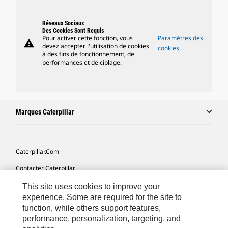
Réseaux Sociaux
Des Cookies Sont Requis
Pour activer cette fonction, vous
Paramètres des
warning
devez accepter l'utilisation de cookies
cookies
à des fins de fonctionnement, de
performances et de ciblage.
Marques Caterpillar
Caterpillar.com
Contacter Caterpillar
Mes Préférences Marketing
This site uses cookies to improve your
experience. Some are required for the site to
Plan Du Site
function, while others support features,
performance, personalization, targeting, and
Cookie Settings