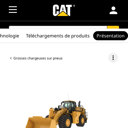
person
SEARCH
search
chnologie
Téléchargements de produits
Présentation
more_vert
Grosses chargeuses sur pneus