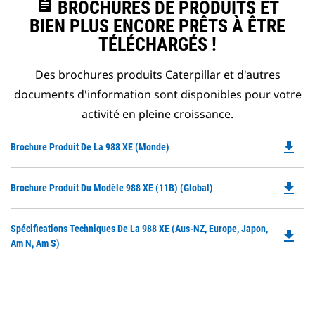
assignment
BROCHURES DE PRODUITS ET
BIEN PLUS ENCORE PRÊTS À ÊTRE
TÉLÉCHARGÉS !
Des brochures produits Caterpillar et d'autres
documents d'information sont disponibles pour votre
activité en pleine croissance.
file_download
Do
Brochure Produit De La 988 XE (monde)
P
O
file_download
Do
Brochure Produit Du Modèle 988 XE (11B) (Global)
in
P
a
O
N
Do
Spécifications Techniques De La 988 XE (Aus-NZ, Europe, Japon,
in
file_download
Ta
P
Am N, Am S)
a
O
N
in
Ta
a
N