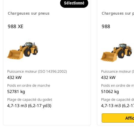
Sélectionné
Chargeuses sur pneus
Chargeuses sur 
988 XE
988
Puissance moteur (ISO 14396:2002)
Puissance moteur (
432 kW
432 kW
Poids en ordre de marche
Poids en ordre de 
52781 kg
51062 kg
Plage de capacité du godet
Plage de capacité d
4,7-13 m3 (6,2-17 yd3)
4,7-13 m3 (6,2-1
Affi