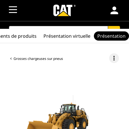
person
SEARCH
search
ents de produits
Présentation virtuelle
Présentation
more_vert
Grosses chargeuses sur pneus