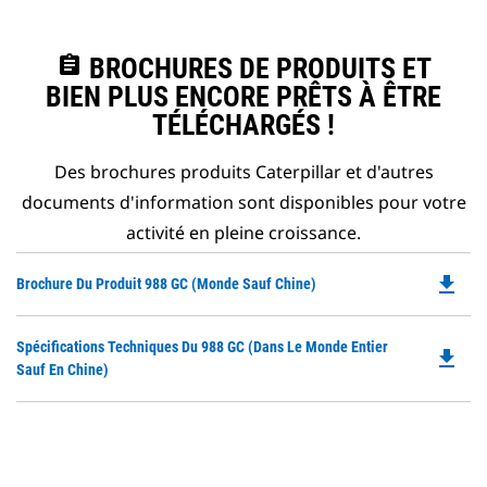
assignment
BROCHURES DE PRODUITS ET
BIEN PLUS ENCORE PRÊTS À ÊTRE
TÉLÉCHARGÉS !
Des brochures produits Caterpillar et d'autres
documents d'information sont disponibles pour votre
activité en pleine croissance.
file_download
Do
Brochure Du Produit 988 GC (Monde Sauf Chine)
P
O
Do
Spécifications Techniques Du 988 GC (dans Le Monde Entier
in
file_download
P
Sauf En Chine)
a
O
N
in
Ta
a
N
Ta