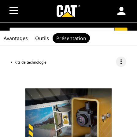
person
SEARCH
search
Avantages
Outils
Présentation
more_vert
Kits de technologie