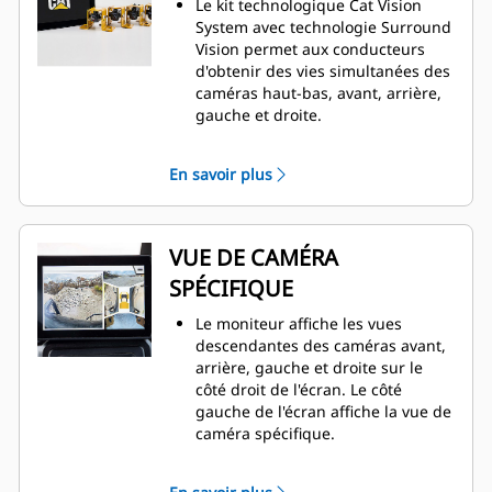
L'affichage en cabine permet aux
Le kit technologique Cat Vision
conducteurs de voir aisément de
System avec technologie Surround
tous les côtés de leur cabine sans
Vision permet aux conducteurs
avoir à se contorsionner, ce qui
d'obtenir des vies simultanées des
accroît le confort et la productivité.
caméras haut-bas, avant, arrière,
Évitez les infractions qui
gauche et droite.​
ralentissent la productivité et
Le kit Surround Vision inclut un
peuvent entraîner des blessures
écran tactile haute définition (480p
En savoir plus
du personnel.
x 800p) pour l'affichage de vues
descendantes de plusieurs
caméras et une vue de caméra
séparée et spécifique.​ ​
VUE DE CAMÉRA
Chaque faisceau de caméra est
SPÉCIFIQUE
doté d'un connecteur Ethernet à 2
fils qui permet une transmission
Le moniteur affiche les vues
des données rapide et à densité
descendantes des caméras avant,
élevée entre la caméra et l'écran.
arrière, gauche et droite sur le
L'écran permet d'effectuer une
côté droit de l'écran. Le côté
configuration et une
gauche de l'écran affiche la vue de
personnalisation simples pour
caméra spécifique.
obtenir la meilleure vue possible.​
La vue de caméra spécifique est
automatiquement déterminée par