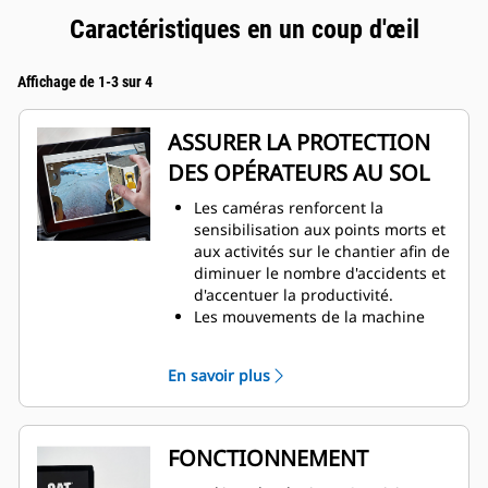
Caractéristiques en un coup d'œil
Affichage de 1-3 sur 4
ASSURER LA PROTECTION
DES OPÉRATEURS AU SOL
Les caméras renforcent la
sensibilisation aux points morts et
aux activités sur le chantier afin de
diminuer le nombre d'accidents et
d'accentuer la productivité.​
Les mouvements de la machine
orientent les caméras vers l'avant
ou vers l'arrière pour des vues
En savoir plus
optimales à l'écran.​
Les caméras permettent de
réduire le personnel au sol, ce qui
diminue les coûts de main
FONCTIONNEMENT
d'œuvre.​​