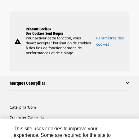
Réseaux Sociaux
Des Cookies Sont Requis
Pour activer cette fonction, vous
Paramètres des
warning
devez accepter l'utilisation de cookies
cookies
à des fins de fonctionnement, de
performances et de ciblage.
Marques Caterpillar
Caterpillar.com
Contacter Caterpillar
Mes Préférences Marketing
This site uses cookies to improve your
experience. Some are required for the site to
Plan Du Site