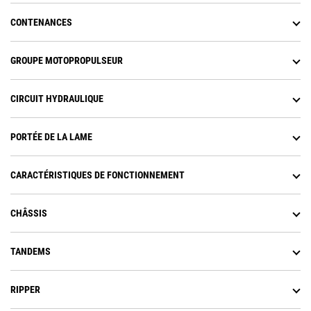
offrent un accès simple et total au
moteur sans être gêné par le
CONTENANCES
cadre du carter.
Les intervalles d'entretien sont
GROUPE MOTOPROPULSEUR
rallongés, ce qui permet de
réduire le nombre d'interventions
et l'immobilisation.
CIRCUIT HYDRAULIQUE
Le système Ok-to-Start et le
système de surveillance du seuil
critique des niveaux permettent
PORTÉE DE LA LAME
d'éviter que les composants les
plus importants ne soient
endommagés lorsque les niveaux
CARACTÉRISTIQUES DE FONCTIONNEMENT
de liquide sont faibles. Toutes les
données sont disponibles via
CHÂSSIS
l'affichage des informations dans
la cabine et les codes de
diagnostic sont consignés.
TANDEMS
RIPPER