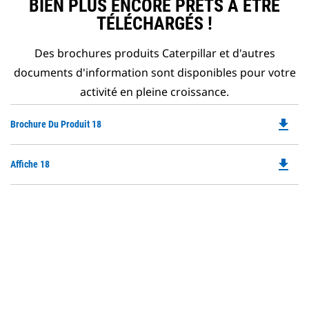
BIEN PLUS ENCORE PRÊTS À ÊTRE
TÉLÉCHARGÉS !
Des brochures produits Caterpillar et d'autres
documents d'information sont disponibles pour votre
activité en pleine croissance.
file_download
Do
Brochure Du Produit 18
P
O
file_download
Do
Affiche 18
in
P
a
O
N
in
Ta
a
N
Ta