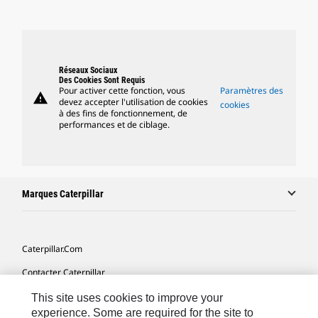
Réseaux Sociaux
Des Cookies Sont Requis
Pour activer cette fonction, vous
Paramètres des
warning
devez accepter l'utilisation de cookies
cookies
à des fins de fonctionnement, de
performances et de ciblage.
Marques Caterpillar
Caterpillar.com
Contacter Caterpillar
Mes Préférences Marketing
This site uses cookies to improve your
experience. Some are required for the site to