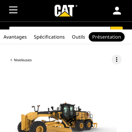
person
SEARCH
search
Avantages
Spécifications
Outils
Présentation
more_vert
Niveleuses