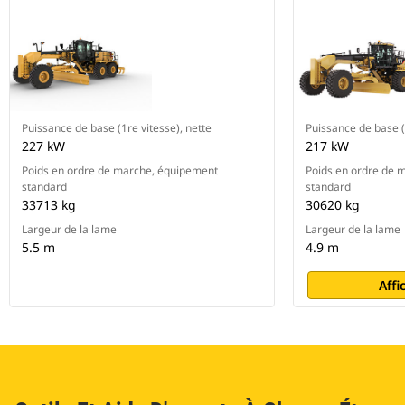
Puissance de base (1re vitesse), nette
Puissance de base (
227 kW
217 kW
Poids en ordre de marche, équipement
Poids en ordre de 
standard
standard
33713 kg
30620 kg
Largeur de la lame
Largeur de la lame
5.5 m
4.9 m
Affi