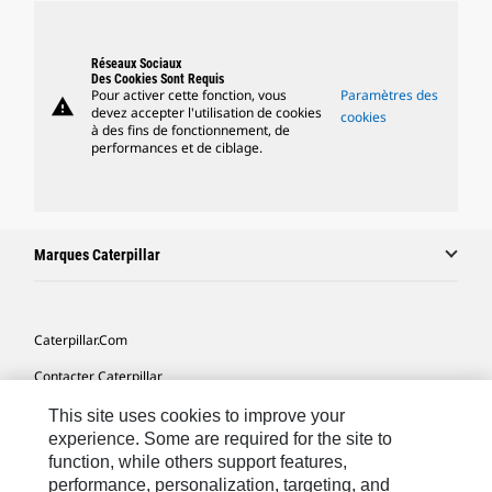
Réseaux Sociaux
Des Cookies Sont Requis
Pour activer cette fonction, vous
Paramètres des
warning
devez accepter l'utilisation de cookies
cookies
à des fins de fonctionnement, de
performances et de ciblage.
Marques Caterpillar
Caterpillar.com
Contacter Caterpillar
Mes Préférences Marketing
This site uses cookies to improve your
experience. Some are required for the site to
Plan Du Site
function, while others support features,
performance, personalization, targeting, and
Cookie Settings