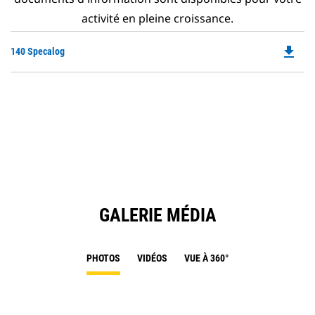
activité en pleine croissance.
file_download
Do
140 Specalog
P
O
in
a
N
Ta
GALERIE MÉDIA
PHOTOS
VIDÉOS
VUE À 360°