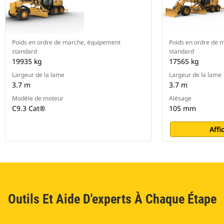
Poids en ordre de marche, équipement
Poids en ordre de 
standard
standard
19935 kg
17565 kg
Largeur de la lame
Largeur de la lame
3.7 m
3.7 m
Modèle de moteur
Alésage
C9.3 Cat®
105 mm
Affi
Outils Et Aide D'experts À Chaque Étape