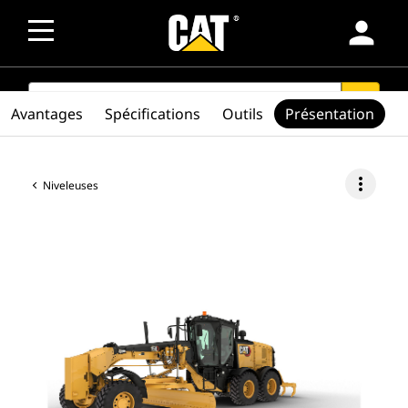
person
SEARCH
search
Avantages
Spécifications
Outils
Présentation
more_vert
Niveleuses