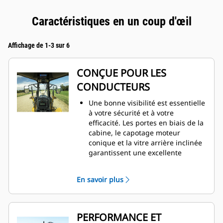
Caractéristiques en un coup d'œil
Affichage de 1-3 sur 6
CONÇUE POUR LES
CONDUCTEURS
Une bonne visibilité est essentielle
à votre sécurité et à votre
efficacité. Les portes en biais de la
cabine, le capotage moteur
conique et la vitre arrière inclinée
garantissent une excellente
visibilité sur le bouclier et les
pneus, ainsi que derrière la
En savoir plus
machine. Une caméra de vision
arrière en option élargit encore
votre champ de vision, tout autour
de la machine.
PERFORMANCE ET
Découvrez la cabine la plus