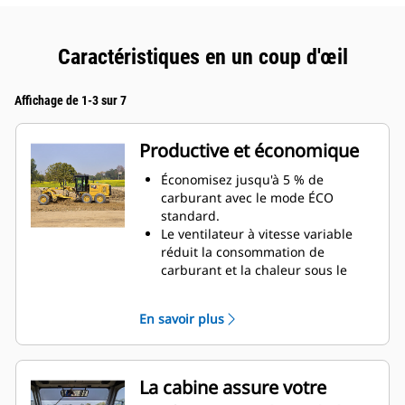
Caractéristiques en un coup d'œil
Affichage de 1-3 sur 7
Productive et économique
Économisez jusqu'à 5 % de
carburant avec le mode ÉCO
standard.
Le ventilateur à vitesse variable
réduit la consommation de
carburant et la chaleur sous le
capot pour prolonger la durée de
vie du composant.
En savoir plus
Améliorez votre productivité grâce
à la commande d'accélération
électronique qui adapte la
puissance et le couple du moteur
La cabine assure votre
aux exigences de l'utilisation.