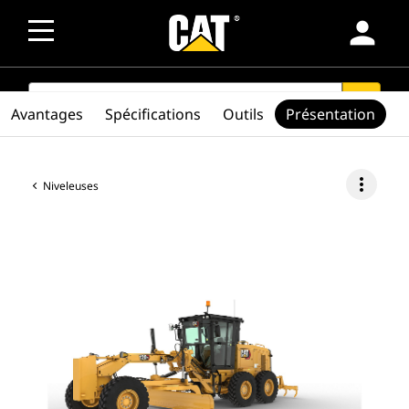
person
SEARCH
search
Avantages
Spécifications
Outils
Présentation
more_vert
Niveleuses