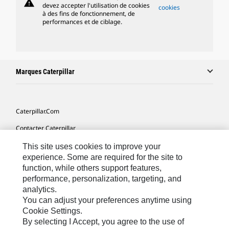
warning
devez accepter l'utilisation de cookies
cookies
à des fins de fonctionnement, de
performances et de ciblage.
Marques Caterpillar
Caterpillar.com
Contacter Caterpillar
Mes Préférences Marketing
This site uses cookies to improve your
experience. Some are required for the site to
Plan Du Site
function, while others support features,
performance, personalization, targeting, and
Cookie Settings
analytics.
Légales
You can adjust your preferences anytime using
Cookie Settings.
Confidentialité
By selecting I Accept, you agree to the use of