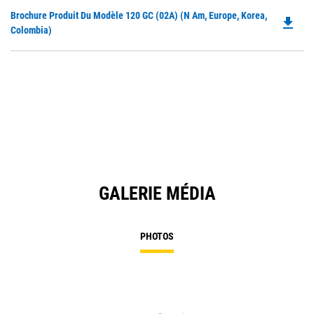
Do
Brochure Produit Du Modèle 120 GC (02A) (N Am, Europe, Korea,
file_download
P
Colombia)
O
in
a
N
Ta
GALERIE MÉDIA
PHOTOS