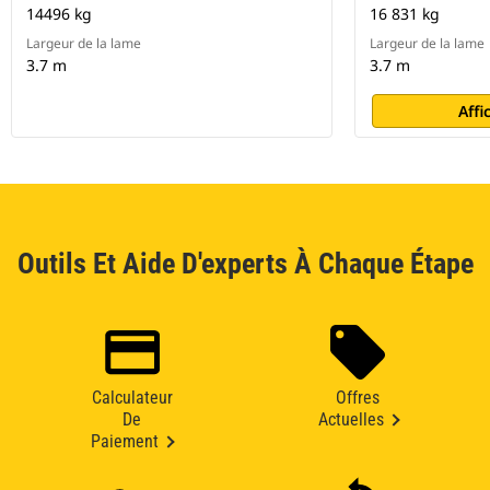
14496 kg
16 831 kg
Largeur de la lame
Largeur de la lame
3.7 m
3.7 m
Affi
Outils Et Aide D'experts À Chaque Étape
Calculateur
Offres
De
Actuelles
Paiement