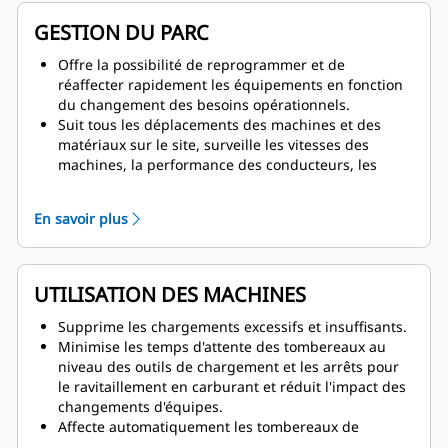
ralenti, etc.
GESTION DU PARC
Offre la possibilité de reprogrammer et de
réaffecter rapidement les équipements en fonction
du changement des besoins opérationnels.
Suit tous les déplacements des machines et des
matériaux sur le site, surveille les vitesses des
machines, la performance des conducteurs, les
alertes de code d'anomalie, etc.
Analyse les scénarios « et si ? » afin de choisir le
En savoir plus
meilleur plan d'action quand la disponibilité des
équipements change.
Permet au personnel de la mine de visualiser toute
l'exploitation d'un simple coup d'œil.
UTILISATION DES MACHINES
Suit chaque machine de façon à ce que les
gestionnaires des mines puissent voir
Supprime les chargements excessifs et insuffisants.
instantanément les tâches réalisées et qui les
Minimise les temps d'attente des tombereaux au
réalise.
niveau des outils de chargement et les arrêts pour
le ravitaillement en carburant et réduit l'impact des
changements d'équipes.
Affecte automatiquement les tombereaux de
transport pour livrer efficacement le matériau à