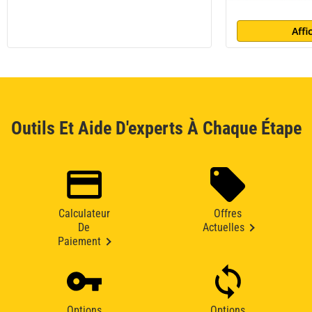
Affi
Outils Et Aide D'experts À Chaque Étape
Calculateur
Offres
De
Actuelles
Paiement
Options
Options