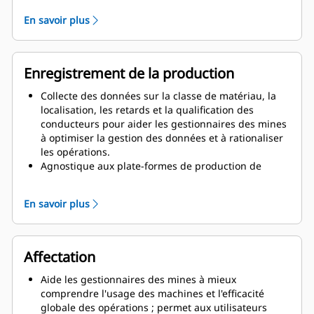
du changement des besoins opérationnels.
En savoir plus
Suit tous les déplacements des machines et des
matériaux sur le site, surveille les vitesses des
machines, la performance des conducteurs, les
alertes de code d'anomalie, etc.
Enregistrement de la production
Analyse les scénarios « et si ? » afin de choisir le
meilleur plan d'action quand la disponibilité des
Collecte des données sur la classe de matériau, la
équipements change.
localisation, les retards et la qualification des
Permet au personnel de la mine de visualiser toute
conducteurs pour aider les gestionnaires des mines
l'exploitation d'un simple coup d'œil.
à optimiser la gestion des données et à rationaliser
Suit chaque machine de façon à ce que les
les opérations.
gestionnaires des mines puissent voir
Agnostique aux plate-formes de production de
instantanément les tâches réalisées et qui les
rapports comme Power BI, Business Objects, etc.
réalise.
En savoir plus
Affectation
Aide les gestionnaires des mines à mieux
comprendre l'usage des machines et l'efficacité
globale des opérations ; permet aux utilisateurs