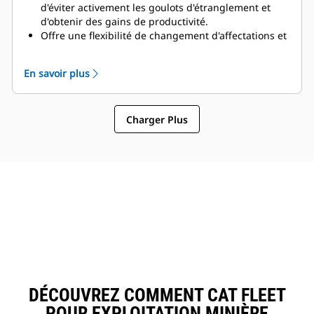
d'éviter activement les goulots d'étranglement et
d'obtenir des gains de productivité.
Offre une flexibilité de changement d'affectations et
fournit des KPI d'équipes en temps réel.
Permet aux gestionnaires de site d'examiner les
En savoir plus
opérations, de gérer les domaines d'importance
critique et de supprimer la gestion administrative
des plans et des tâches des équipes.
Charger Plus
Augmente l'utilisation de toutes les ressources
grâce à la gestion des délais.
Optimise le site en vue de gains d'efficacité et de
référence de performances en fournissant en
continu des captures de données.
Garantit le respect de la gestion des éboulements.
Permet une ventilation sur demande et une
suppression de la poussière avec une réduction des
coûts d'énergie.
DÉCOUVREZ COMMENT CAT FLEET
POUR EXPLOITATION MINIÈRE