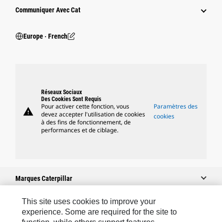
Communiquer Avec Cat
Europe ‧ French
Réseaux Sociaux
Des Cookies Sont Requis
Pour activer cette fonction, vous
Paramètres des
warning
devez accepter l'utilisation de cookies
cookies
à des fins de fonctionnement, de
performances et de ciblage.
Marques Caterpillar
This site uses cookies to improve your
experience. Some are required for the site to
Caterpillar.com