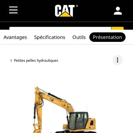
person
SEARCH
search
Avantages
Spécifications
Outils
Présentation
more_vert
Petites pelles hydrauliques