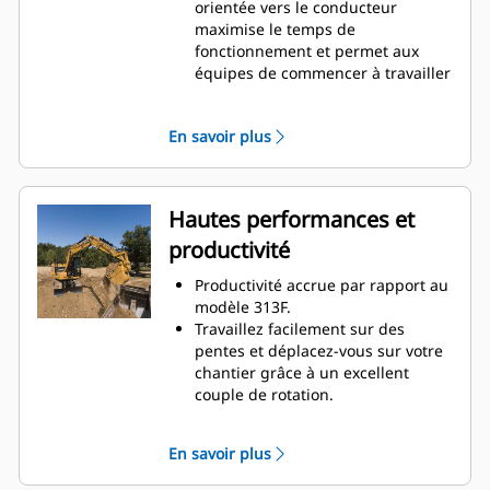
orientée vers le conducteur
maximise le temps de
fonctionnement et permet aux
équipes de commencer à travailler
sans délai. De la réorganisation
des listes d'outils de travail à la
En savoir plus
création de nouvelles
combinaisons d'outils de travail
selon les besoins, les conducteurs
peuvent rapidement configurer les
Hautes performances et
machines et accéder facilement
productivité
aux informations.
L'interface permet aux
Productivité accrue par rapport au
conducteurs de maintenir la
modèle 313F.
précision et d'optimiser chaque
Travaillez facilement sur des
seconde de leur poste de travail.
pentes et déplacez-vous sur votre
L'ajout de la possibilité d'intégrer
chantier grâce à un excellent
des attaches et des accessoires
couple de rotation.
dans le système rend la
Le circuit hydraulique avancé offre
configuration des combinaisons
l'équilibre optimal de puissance et
d'outils de travail très efficace en
En savoir plus
d'efficacité tout en vous donnant le
réduisant considérablement le
contrôle nécessaire pour répondre
temps d'étalonnage. Elle élimine