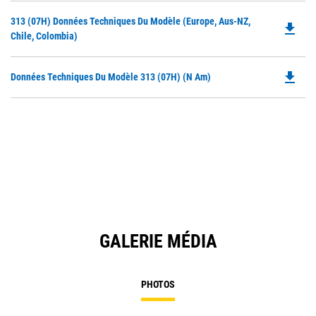
in
Do
313 (07H) Données Techniques Du Modèle (Europe, Aus-NZ,
a
file_download
P
Chile, Colombia)
N
O
Ta
in
file_download
Do
Données Techniques Du Modèle 313 (07H) (N Am)
a
P
N
O
Ta
in
a
N
Ta
GALERIE MÉDIA
PHOTOS