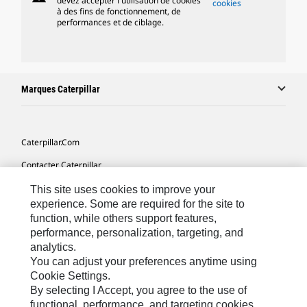
devez accepter l'utilisation de cookies
cookies
à des fins de fonctionnement, de
performances et de ciblage.
Marques Caterpillar
Caterpillar.com
Contacter Caterpillar
Mes Préférences Marketing
This site uses cookies to improve your
experience. Some are required for the site to
Plan Du Site
function, while others support features,
performance, personalization, targeting, and
Cookie Settings
analytics.
Légales
You can adjust your preferences anytime using
Cookie Settings.
Confidentialité
By selecting I Accept, you agree to the use of
functional, performance, and targeting cookies.