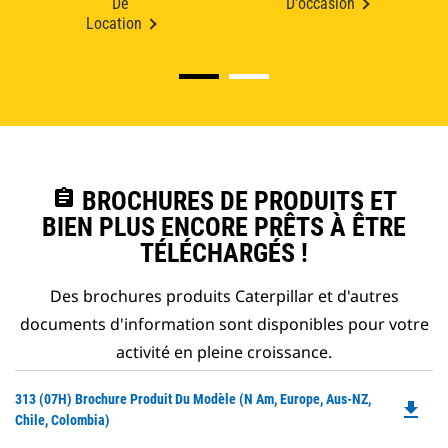
De
D'occasion
Location
assignment
BROCHURES DE PRODUITS ET
BIEN PLUS ENCORE PRÊTS À ÊTRE
TÉLÉCHARGÉS !
Des brochures produits Caterpillar et d'autres
documents d'information sont disponibles pour votre
activité en pleine croissance.
Do
313 (07H) Brochure Produit Du Modèle (N Am, Europe, Aus-NZ,
file_download
P
Chile, Colombia)
O