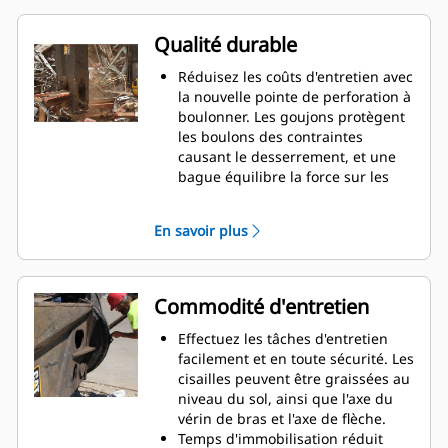
que la longueur du jalon de
nivellement.
Qualité durable
Augmentez vos performances de
coupe jusqu'à 15 % et réduisez
Réduisez les coûts d'entretien avec
l'usure des lames grâce à la
la nouvelle pointe de perforation à
conception à double mâchoire à
boulonner. Les goujons protègent
arête incurvée et déport.
les boulons des contraintes
Positionnez avec précision les
causant le desserrement, et une
mâchoires dans une position de
bague équilibre la force sur les
coupe optimale sans déplacer la
deux moitiés de la pointe pour
machine grâce au rotateur à 360°
éviter qu'elle ne se fende.
En savoir plus
présent sur la série S3000.
Travaillez en toute confiance lors
La puissance est adaptée tout au
des applications hydrauliques
long du cycle de coupe.
exigeantes. La plupart des
Les cisailles sont optimisées pour
composants hydrauliques sont
Commodité d'entretien
les pelles hydrauliques Cat pour
conçus avec des coefficients de
assurer une compatibilité, des
sécurité allant de 4 à 1 et peuvent
Effectuez les tâches d'entretien
temps de cycle courts et une plage
supporter des pics de pression
facilement et en toute sécurité. Les
de mouvement appropriés.
jusqu'à 20 000 psi (1 378 bar).
cisailles peuvent être graissées au
Augmentez vos performances de
Ils rallongent la durée de vie
niveau du sol, ainsi que l'axe du
coupe avec des plaques
globale grâce à la plaque solide
vérin de bras et l'axe de flèche.
intercalaires coniques qui
qui compose la mâchoire
Temps d'immobilisation réduit