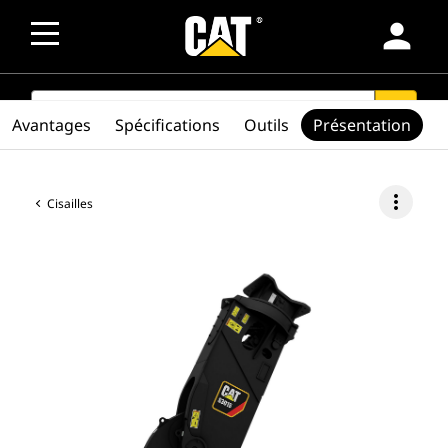
person
SEARCH
search
Avantages
Spécifications
Outils
Présentation
more_vert
Cisailles