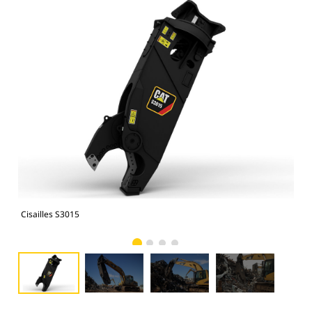
Cisailles S3015
Cis