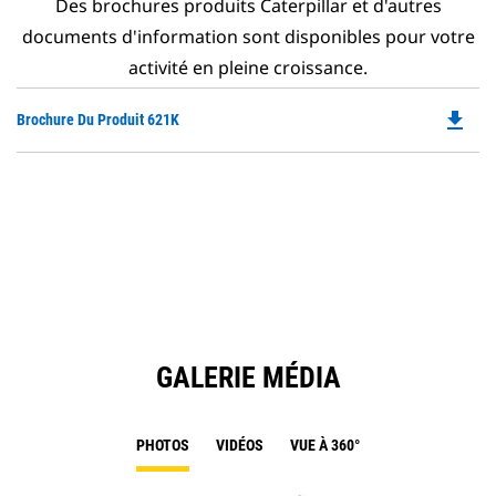
Des brochures produits Caterpillar et d'autres
documents d'information sont disponibles pour votre
activité en pleine croissance.
file_download
Do
Brochure Du Produit 621K
P
O
in
a
N
Ta
GALERIE MÉDIA
PHOTOS
VIDÉOS
VUE À 360°