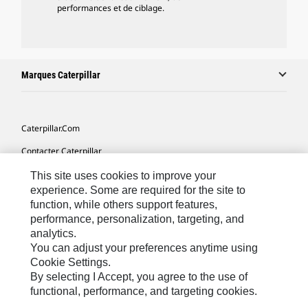
performances et de ciblage.
Marques Caterpillar
Caterpillar.com
Contacter Caterpillar
Mes Préférences Marketing
This site uses cookies to improve your
experience. Some are required for the site to
Plan Du Site
function, while others support features,
performance, personalization, targeting, and
Cookie Settings
analytics.
Légales
You can adjust your preferences anytime using
Cookie Settings.
Confidentialité
By selecting I Accept, you agree to the use of
functional, performance, and targeting cookies.