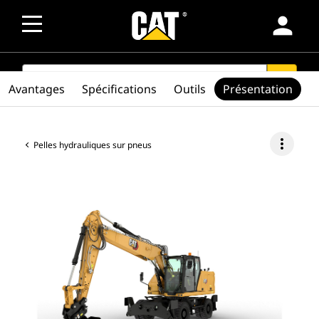
person
SEARCH
search
Avantages
Spécifications
Outils
Présentation
more_vert
Pelles hydrauliques sur pneus