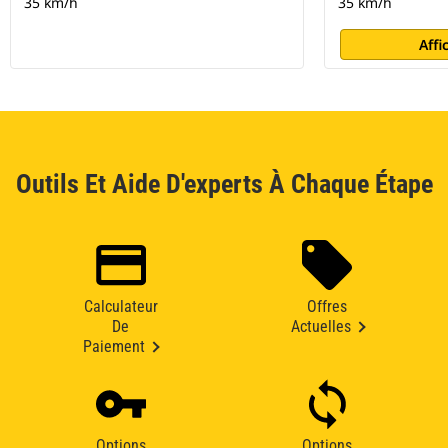
35 km/h
35 km/h
Affi
Outils Et Aide D'experts À Chaque Étape
Calculateur
Offres
De
Actuelles
Paiement
Options
Options