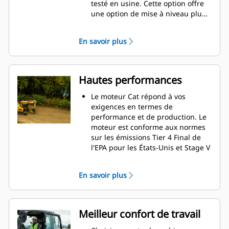
testé en usine. Cette option offre
une option de mise à niveau plus
facile pour les clients qui
souhaitent ajouter le système
En savoir plus
Grade avec 3D après leur achat
initial. Pour l'activer, contactez
votre concessionnaire Cat pour
acheter les licences de logiciel 3D
Hautes performances
requises. Les licences peuvent être
installées à distance ou chargées
Le moteur Cat répond à vos
manuellement sur la machine.
exigences en termes de
performance et de production. Le
moteur est conforme aux normes
sur les émissions Tier 4 Final de
l'EPA pour les États-Unis et Stage V
pour l'Union européenne.
Déplacez-vous facilement entre les
En savoir plus
chantiers avec des vitesses de
déplacement allant jusqu'à 35
km/h (21,7 mph).
Qu'il s'agisse de débris ou
Meilleur confort de travail
d'asphalte, la pelle hydraulique