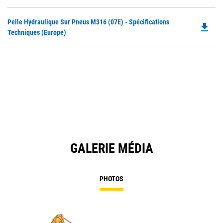
O
in
Do
Pelle Hydraulique Sur Pneus M316 (07E) - Spécifications
a
file_download
P
Techniques (Europe)
N
O
Ta
in
a
N
Ta
GALERIE MÉDIA
PHOTOS