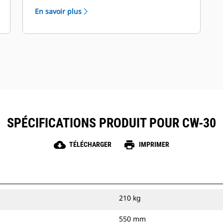
vos machines et outils de travail. Aucun
En savoir plus
autre fabricant n'est en mesure d'offrir
cela.
SPÉCIFICATIONS PRODUIT POUR CW-30
cloud_download
print
TÉLÉCHARGER
IMPRIMER
210 kg
550 mm