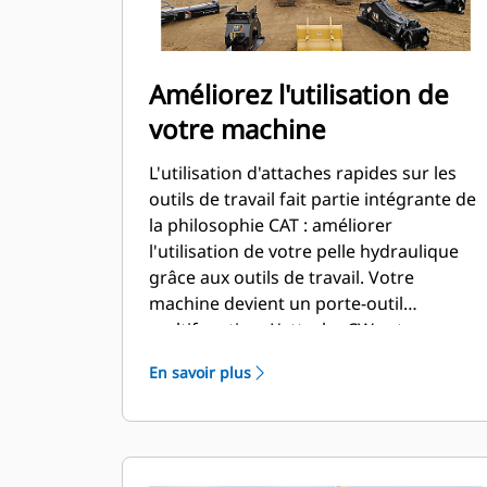
Améliorez l'utilisation de
votre machine
L'utilisation d'attaches rapides sur les
outils de travail fait partie intégrante de
la philosophie CAT : améliorer
l'utilisation de votre pelle hydraulique
grâce aux outils de travail. Votre
machine devient un porte-outil
multifonction. L'attache CW est une
véritable référence dans le secteur, avec
En savoir plus
plus de 50 000 unités vendues au cours
des 40 dernières années. Compatible
avec différentes classes de machines,
elle peut être utilisée sur pas moins de
700 machines différentes, de marque