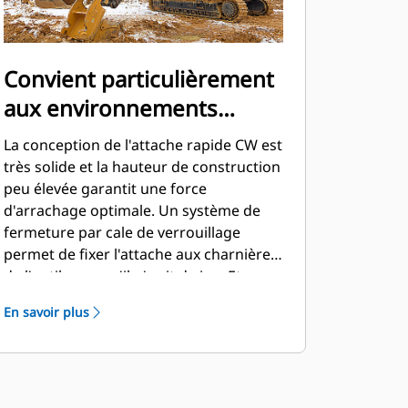
Convient particulièrement
aux environnements
difficiles
La conception de l'attache rapide CW est
très solide et la hauteur de construction
peu élevée garantit une force
d'arrachage optimale. Un système de
fermeture par cale de verrouillage
permet de fixer l'attache aux charnières
de l'outil sans qu'il n'y ait de jeu. Et ce,
tout au long de la durée de service de
En savoir plus
l'attache. Cela rend l'attache rapide
parfaitement adaptée aux applications
telles que le rippage et la charge, la
démolition ainsi que dans les carrières.