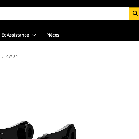
searc
 Et Assistance
Pièces
CW-30