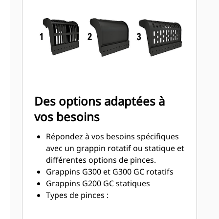
conteneurs, bacs poubelles et pour
tous les angles de 90 degrés.
Un accès facile aux pièces internes
grâce à de larges panneaux de
maintenance.
Optimisez l'utilisation de votre
grappin grâce à un moteur de couple
élevé et à des intervalles d'entretien
Des options adaptées à
plus longs.
vos besoins
Répondez à vos besoins spécifiques
avec un grappin rotatif ou statique et
différentes options de pinces.
Grappins G300 et G300 GC rotatifs
Grappins G200 GC statiques
Types de pinces :
Les grappins disposant d'une
nomenclature de traitement des