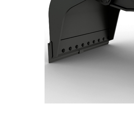
Grappin De Démolition Et De Triage G318 : 595-1393
Ava
Modifier le modèle