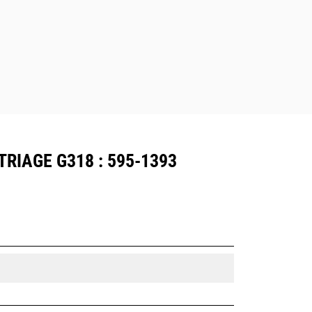
Le conducteur reste bien en sécurité
dans la cabine et peut ainsi
démonter des structures entières
avec le grappin.
RIAGE G318 : 595-1393