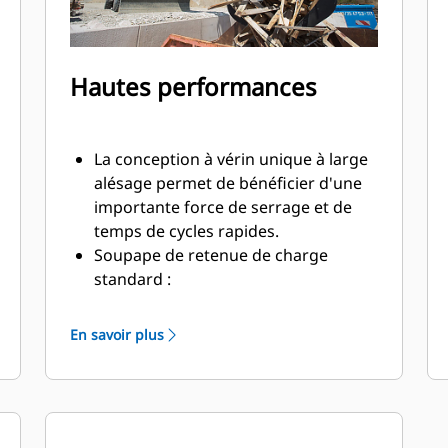
Hautes performances
La conception à vérin unique à large
alésage permet de bénéficier d'une
importante force de serrage et de
temps de cycles rapides.
Soupape de retenue de charge
standard :
Travaillez à proximité des bords et
parois de conteneurs. Le profil de la
En savoir plus
pince du grappin ne dispose d'aucun
dégagement à partir de la lame de
coupe par rapport aux parois et
bords verticaux, ce qui offre un accès
facile aux angles dans les camions,