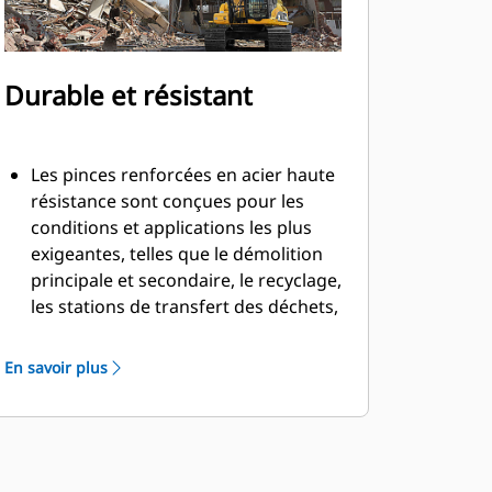
Durable et résistant
Les pinces renforcées en acier haute
résistance sont conçues pour les
conditions et applications les plus
exigeantes, telles que le démolition
principale et secondaire, le recyclage,
les stations de transfert des déchets,
l'enlèvement des arbres, la
construction de murs de
En savoir plus
soutènement, et bien d'autres
encore.
Les vis à tête fraisées de la lame de
coupe et le profil intérieur lisse de la
pince permettent de saisir et