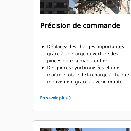
Précision de commande
Déplacez des charges importantes
grâce à une large ouverture des
pinces pour la manutention.
Des pinces synchronisées et une
maîtrise totale de la charge à chaque
mouvement grâce au vérin monté
transversalement.
Maintenez votre serrage sur des
En savoir plus
charges importantes ou récupérez,
triez et placez des matériaux de
petite taille grâce à des butées anti-
chevauchement pour le contact des
mâchoires bord à bord et évitez ainsi