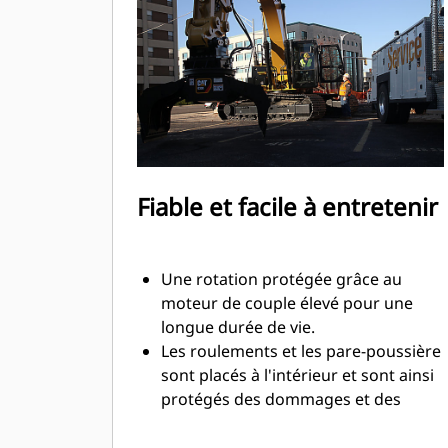
le chevauchement.
Filtrez la saleté et tout matériau fin
grâce à des pinces à claire-voie et
perforées, qui offrent aussi au
conducteur une bonne visibilité sur
la charge.
Le tri des matériaux est rapide, ce qui
facilite le tri sur site et permet
Fiable et facile à entretenir
d'économiser sur les frais de
décharge.
Le mouvement des pinces est fluide
Une rotation protégée grâce au
et contrôlé par l'amortissement du
moteur de couple élevé pour une
vérin.
longue durée de vie.
La butée intégrée bloque le rotateur
Les roulements et les pare-poussière
et empêche les pinces de s'ouvrir
sont placés à l'intérieur et sont ainsi
pendant le transport.
protégés des dommages et des
débris.
Les pare-poussière intérieurs