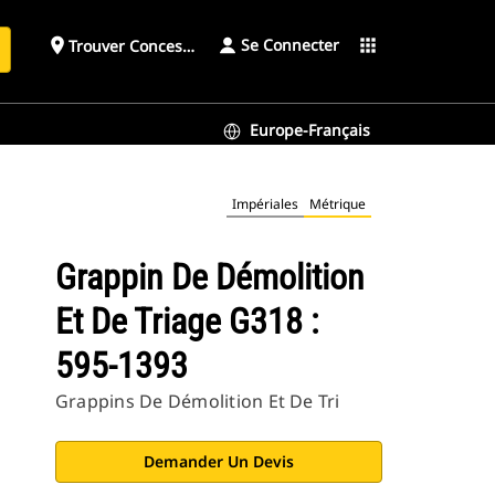
Se Connecter
place
apps
Trouver Concessionnaire
h
Europe-Français
Impériales
Métrique
Grappin De Démolition
Et De Triage G318 :
595-1393
Grappins De Démolition Et De Tri
Demander Un Devis