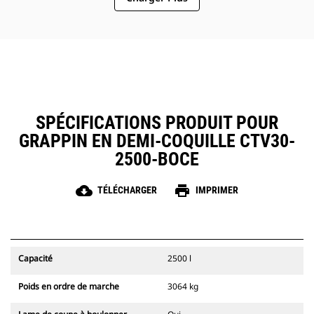
l'efficacité de la machine et du
pour terminer la tâche sans avoir
Les lames de coupe à boulonner
grappin.
besoin de changer d'accessoire ou
offrent des décapeuses pour
de machine.
améliorer le vidage des matériaux
collants pour les tâches les plus
complexes.
SPÉCIFICATIONS PRODUIT POUR
GRAPPIN EN DEMI-COQUILLE CTV30-
2500-BOCE
cloud_download
print
TÉLÉCHARGER
IMPRIMER
Capacité
2500 l
Poids en ordre de marche
3064 kg