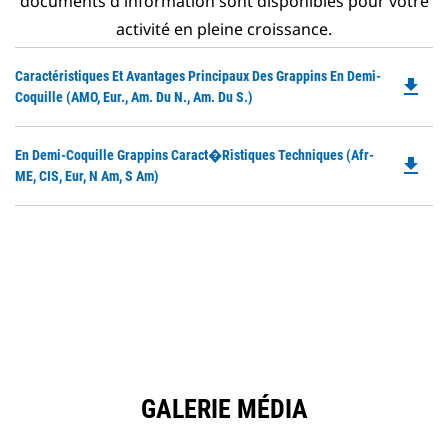
documents d'information sont disponibles pour votre
activité en pleine croissance.
Do
Caractéristiques Et Avantages Principaux Des Grappins En Demi-
file_download
P
Coquille (AMO, Eur., Am. Du N., Am. Du S.)
O
in
Do
En Demi-Coquille Grappins Caract�ristiques Techniques (Afr-
a
file_download
P
ME, CIS, Eur, N Am, S Am)
N
O
Ta
in
a
N
Ta
GALERIE MÉDIA