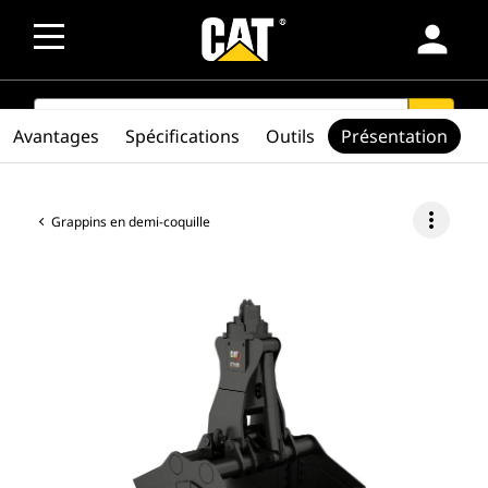
person
SEARCH
search
Avantages
Spécifications
Outils
Présentation
more_vert
Grappins en demi-coquille