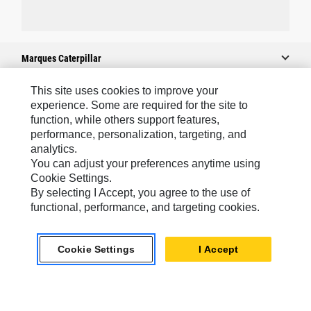
Marques Caterpillar
This site uses cookies to improve your
experience. Some are required for the site to
Caterpillar.com
function, while others support features,
performance, personalization, targeting, and
Contacter Caterpillar
analytics.
Mes Préférences Marketing
You can adjust your preferences anytime using
Cookie Settings.
Plan Du Site
By selecting I Accept, you agree to the use of
Cookie Settings
functional, performance, and targeting cookies.
Légales
Cookie Settings
I Accept
Confidentialité
Europe - Français
© 2026 Caterpillar. Tous droits réservés.