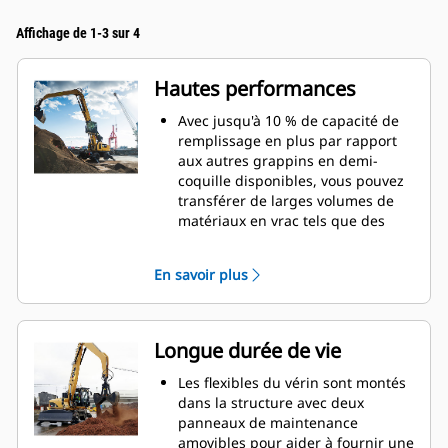
Affichage de 1-3 sur 4
Hautes performances
Avec jusqu'à 10 % de capacité de
remplissage en plus par rapport
aux autres grappins en demi-
coquille disponibles, vous pouvez
transférer de larges volumes de
matériaux en vrac tels que des
grains, du charbon, du sable et du
gravier.
En savoir plus
Déplacez des charges importantes
grâce à une large ouverture des
pinces pour la manutention.
La puissante force de fermeture
Longue durée de vie
des coquilles de grappin, associée
aux temps d'ouverture et de
Les flexibles du vérin sont montés
fermeture rapides, vous aide à
dans la structure avec deux
raccourcir vos temps de cycle et à
panneaux de maintenance
rester à la tâche pour déplacer
amovibles pour aider à fournir une