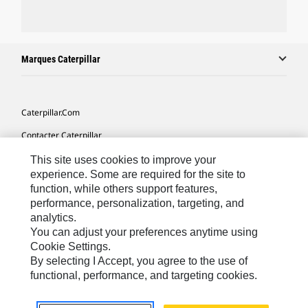
Marques Caterpillar
Caterpillar.com
Contacter Caterpillar
Mes Préférences Marketing
This site uses cookies to improve your
experience. Some are required for the site to
Plan Du Site
function, while others support features,
performance, personalization, targeting, and
Cookie Settings
analytics.
Légales
You can adjust your preferences anytime using
Cookie Settings.
Confidentialité
By selecting I Accept, you agree to the use of
functional, performance, and targeting cookies.
Europe - Français
© 2026 Caterpillar. Tous droits réservés.