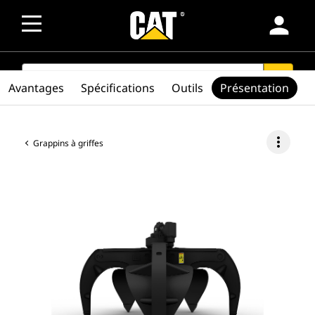
person
SEARCH
search
Avantages
Spécifications
Outils
Présentation
more_vert
Grappins à griffes