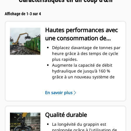
Affichage de 1-3 sur 4
Hautes performances avec
une consommation de
carburant réduite
Déplacez davantage de tonnes par
heure grâce à des temps de cycle
plus rapides.
Augmente la capacité de débit
hydraulique de jusqu'à 160 %
grâce à un nouveau système de
rotation.
Améliore votre facteur de
En savoir plus
remplissage global de jusqu'à 140-
200 % grâce à la courbure des
dents optimisée.
Les machines Cat sont pré-
Qualité durable
programmées avec des
paramètres de performance
La longévité du grappin est
optimaux pour votre grappin afin
prolongée grâce à l'utilisation de