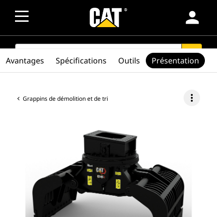
person
SEARCH
search
Avantages
Spécifications
Outils
Présentation
more_vert
Grappins de démolition et de tri