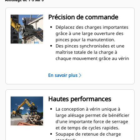
Précision de commande
Déplacez des charges importantes
grâce à une large ouverture des
pinces pour la manutention.
Des pinces synchronisées et une
maîtrise totale de la charge à
chaque mouvement grâce au vérin
monté transversalement.
Maintenez votre serrage sur des
En savoir plus
charges importantes ou
récupérez, triez et placez des
matériaux de petite taille grâce à
des butées anti-chevauchement
Hautes performances
pour le contact des mâchoires
bord à bord et évitez ainsi le
La conception à vérin unique à
chevauchement.
large alésage permet de bénéficier
Filtrez la saleté et tout matériau fin
d'une importante force de serrage
grâce à des pinces à claire-voie et
et de temps de cycles rapides.
perforées, qui offrent aussi au
Soupape de retenue de charge
conducteur une bonne visibilité