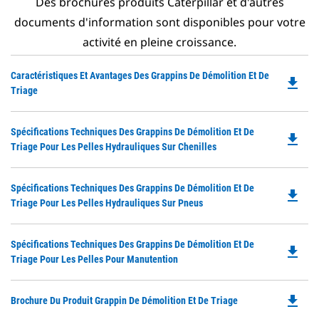
Des brochures produits Caterpillar et d'autres
documents d'information sont disponibles pour votre
activité en pleine croissance.
Do
Caractéristiques Et Avantages Des Grappins De Démolition Et De
file_download
P
Triage
O
in
Do
Spécifications Techniques Des Grappins De Démolition Et De
a
file_download
P
Triage Pour Les Pelles Hydrauliques Sur Chenilles
N
O
Ta
in
Do
Spécifications Techniques Des Grappins De Démolition Et De
a
file_download
P
Triage Pour Les Pelles Hydrauliques Sur Pneus
N
O
Ta
in
Do
Spécifications Techniques Des Grappins De Démolition Et De
a
file_download
P
Triage Pour Les Pelles Pour Manutention
N
O
Ta
in
file_download
Do
Brochure Du Produit Grappin De Démolition Et De Triage
a
P
N