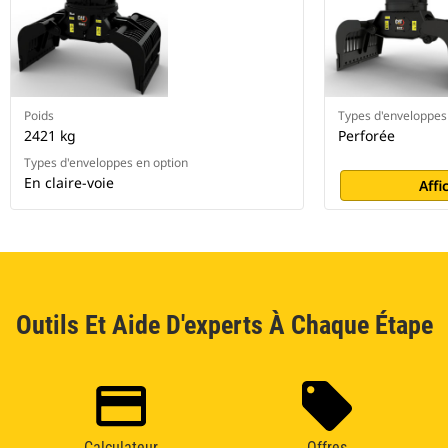
Poids
Types d'enveloppes
2421 kg
Perforée
Types d'enveloppes en option
En claire-voie
Affi
Outils Et Aide D'experts À Chaque Étape
Calculateur
Offres