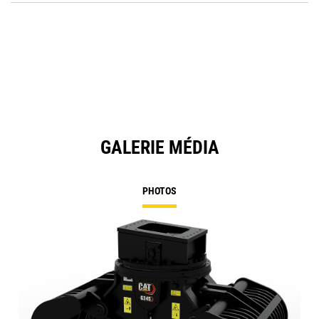
O
Ta
in
a
N
Ta
GALERIE MÉDIA
PHOTOS