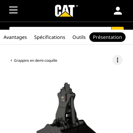
person
SEARCH
search
Avantages
Spécifications
Outils
Présentation
more_vert
Grappins en demi-coquille