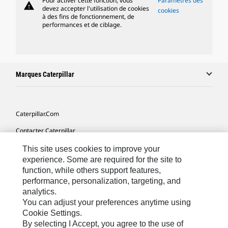
Pour activer cette fonction, vous
Paramètres des
warning
devez accepter l'utilisation de cookies
cookies
à des fins de fonctionnement, de
performances et de ciblage.
Marques Caterpillar
Caterpillar.com
Contacter Caterpillar
Mes Préférences Marketing
This site uses cookies to improve your
experience. Some are required for the site to
Plan Du Site
function, while others support features,
performance, personalization, targeting, and
Cookie Settings
analytics.
Légales
You can adjust your preferences anytime using
Cookie Settings.
Confidentialité
By selecting I Accept, you agree to the use of