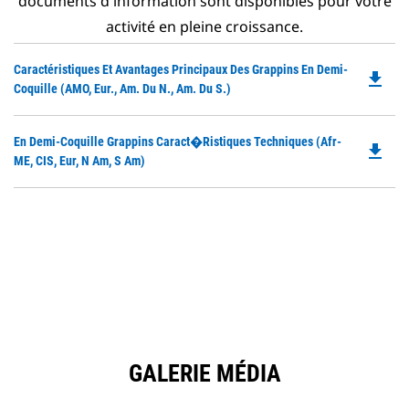
documents d'information sont disponibles pour votre
activité en pleine croissance.
Do
Caractéristiques Et Avantages Principaux Des Grappins En Demi-
file_download
P
Coquille (AMO, Eur., Am. Du N., Am. Du S.)
O
in
Do
En Demi-Coquille Grappins Caract�ristiques Techniques (Afr-
a
file_download
P
ME, CIS, Eur, N Am, S Am)
N
O
Ta
in
a
N
Ta
GALERIE MÉDIA