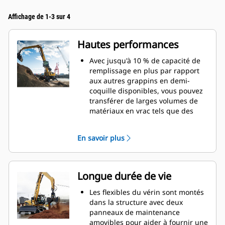
Affichage de 1-3 sur 4
Hautes performances
Avec jusqu'à 10 % de capacité de
remplissage en plus par rapport
aux autres grappins en demi-
coquille disponibles, vous pouvez
transférer de larges volumes de
matériaux en vrac tels que des
grains, du charbon, du sable et du
gravier.
En savoir plus
Déplacez des charges importantes
grâce à la large ouverture des
pinces pour la manutention en
vrac.
Longue durée de vie
La puissante force de fermeture
des coquilles de grappin, associée
Les flexibles du vérin sont montés
aux temps d'ouverture et de
dans la structure avec deux
fermeture rapides, vous aide à
panneaux de maintenance
raccourcir vos temps de cycle et à
amovibles pour aider à fournir une