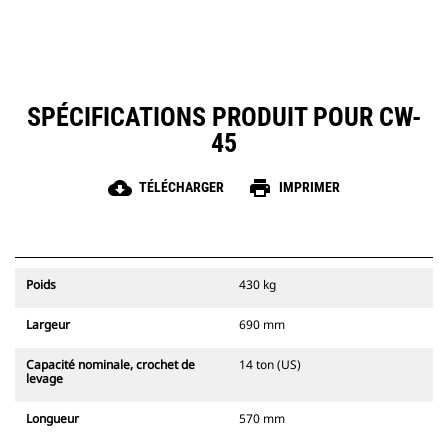
SPÉCIFICATIONS PRODUIT POUR CW-
45
cloud_download
print
TÉLÉCHARGER
IMPRIMER
Poids
430 kg
Largeur
690 mm
Capacité nominale, crochet de
14 ton (US)
levage
Longueur
570 mm