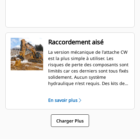
Raccordement aisé
La version mécanique de l'attache CW
est la plus simple à utiliser. Les
risques de perte des composants sont
limités car ces derniers sont tous fixés
solidement. Aucun système
hydraulique n'est requis. Des kits de
transformation sont disponibles pour
convertir facilement l'attache en
En savoir plus
version hydraulique à tout moment.
Charger Plus