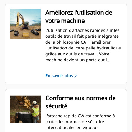
Améliorez l'utilisation de
votre machine
L'utilisation d'attaches rapides sur les
outils de travail fait partie intégrante
de la philosophie CAT : améliorer
l'utilisation de votre pelle hydraulique
grâce aux outils de travail. Votre
machine devient un porte-outil
multifonction. L'attache CW est une
véritable référence dans le secteur,
En savoir plus
avec plus de 50 000 unités vendues au
cours des 40 dernières années.
Compatible avec différentes classes
de machines, elle peut être utilisée
Conforme aux normes de
sur pas moins de 700 machines
sécurité
différentes, de marque Cat ou autre.
L'attache rapide CW est conforme à
toutes les normes de sécurité
internationales en vigueur.