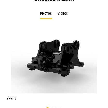
PHOTOS
VIDÉOS
CW-45
CW