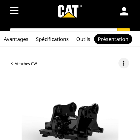
person
SEARCH
search
Avantages
Spécifications
Outils
Présentation
more_vert
Attaches CW