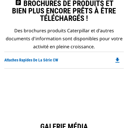
assignment
BROCHURES DE PRODUITS ET
BIEN PLUS ENCORE PRÊTS À ÊTRE
TÉLÉCHARGÉS !
Des brochures produits Caterpillar et d'autres
documents d'information sont disponibles pour votre
activité en pleine croissance.
file_download
Do
Attaches Rapides De La Série CW
P
O
in
a
N
Ta
GALERIE MÉDIA