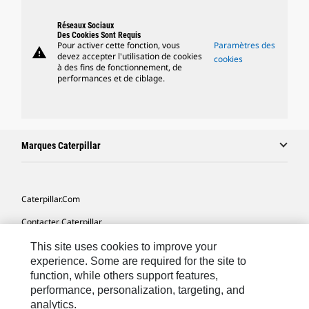
Réseaux Sociaux
Des Cookies Sont Requis
Pour activer cette fonction, vous
Paramètres des
warning
devez accepter l'utilisation de cookies
cookies
à des fins de fonctionnement, de
performances et de ciblage.
Marques Caterpillar
Caterpillar.com
Contacter Caterpillar
Mes Préférences Marketing
This site uses cookies to improve your
experience. Some are required for the site to
Plan Du Site
function, while others support features,
performance, personalization, targeting, and
Cookie Settings
analytics.