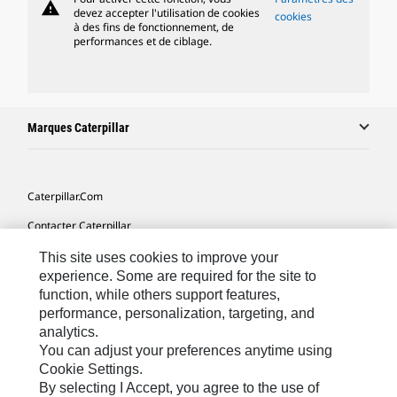
warning
devez accepter l'utilisation de cookies
cookies
à des fins de fonctionnement, de
performances et de ciblage.
Marques Caterpillar
Caterpillar.com
Contacter Caterpillar
Mes Préférences Marketing
This site uses cookies to improve your
experience. Some are required for the site to
Plan Du Site
function, while others support features,
performance, personalization, targeting, and
Cookie Settings
analytics.
Légales
You can adjust your preferences anytime using
Cookie Settings.
Confidentialité
By selecting I Accept, you agree to the use of