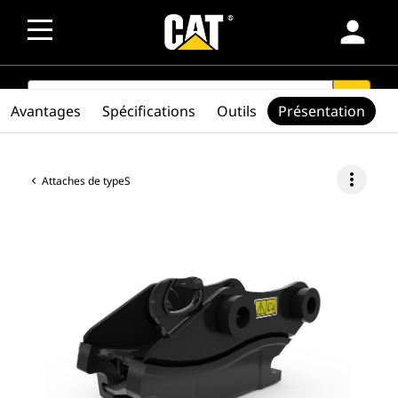
person
SEARCH
search
Avantages
Spécifications
Outils
Présentation
more_vert
Attaches de typeS