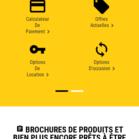
Calculateur
Offres
De
Actuelles
Paiement
Options
Options
De
D'occasion
Location
assignment
BROCHURES DE PRODUITS ET
BIEN PLUS ENCORE PRÊTS À ÊTRE