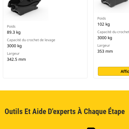
Poids
102 kg
Poids
89.3 kg
Capacité du croche
3000 kg
Capacité du crochet de levage
3000 kg
Largeur
353 mm
Largeur
342.5 mm
Affi
Outils Et Aide D'experts À Chaque Étape