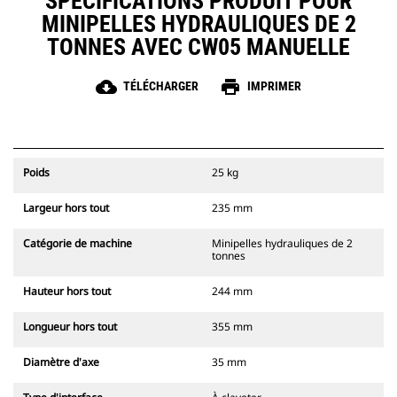
SPÉCIFICATIONS PRODUIT POUR
MINIPELLES HYDRAULIQUES DE 2
TONNES AVEC CW05 MANUELLE
cloud_download
print
TÉLÉCHARGER
IMPRIMER
Poids
25 kg
Largeur hors tout
235 mm
Catégorie de machine
Minipelles hydrauliques de 2
tonnes
Hauteur hors tout
244 mm
Longueur hors tout
355 mm
Diamètre d'axe
35 mm