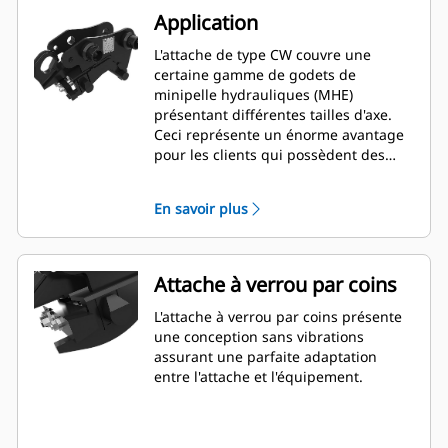
Application
L'attache de type CW couvre une
certaine gamme de godets de
minipelle hydrauliques (MHE)
présentant différentes tailles d'axe.
Ceci représente un énorme avantage
pour les clients qui possèdent des
modèles de minipelle hydraulique de
différente taille et qui ont besoin
En savoir plus
d'une souplesse d'utilisation de godet
entre plusieurs machines.
Attache à verrou par coins
L'attache à verrou par coins présente
une conception sans vibrations
assurant une parfaite adaptation
entre l'attache et l'équipement.