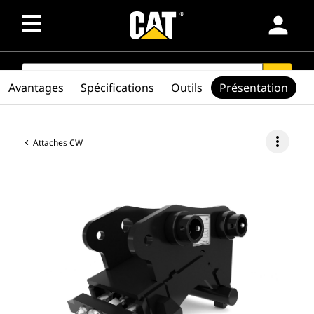
person
SEARCH
search
Avantages
Spécifications
Outils
Présentation
more_vert
Attaches CW