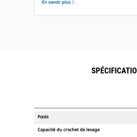
En savoir plus
des ressources peuvent être
visualisées dans VisionLink® avec le
matériel Product Link™.
Sécurisez vos ressources. Les
attaches équipées du système de
suivi des ressources envoient une
alerte si elles quittent les limites d'un
site, faciles à définir.
SPÉCIFICATIO
Poids
Capacité du crochet de levage