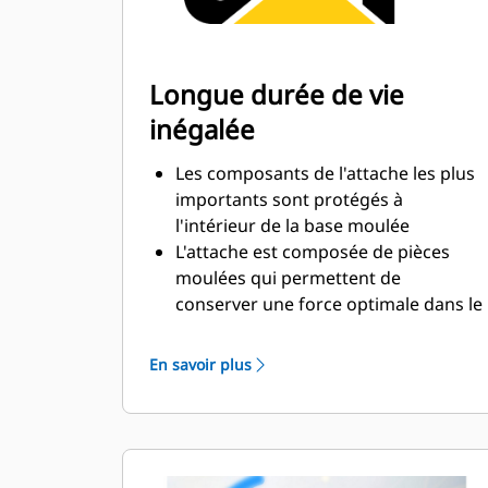
Longue durée de vie
inégalée
Les composants de l'attache les plus
importants sont protégés à
l'intérieur de la base moulée
L'attache est composée de pièces
moulées qui permettent de
conserver une force optimale dans le
temps
Large surface de contact pour le
En savoir plus
raccordement des équipements
empêchant toute usure excessive
Force d'arrachage constante grâce à
la faible hauteur d'assemblage
Cheville de verrouillage extra-