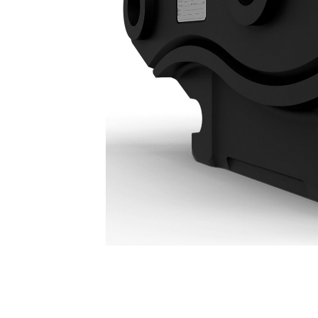
Attaches De Type S S60 : 678-7635
Ava
Modifier le modèle