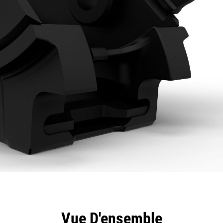
ntages
Spécifications
Outils
Présentation
Vue D'ensemble