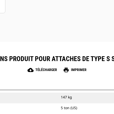
NS PRODUIT POUR ATTACHES DE TYPE S S
cloud_download
print
TÉLÉCHARGER
IMPRIMER
147 kg
5 ton (US)