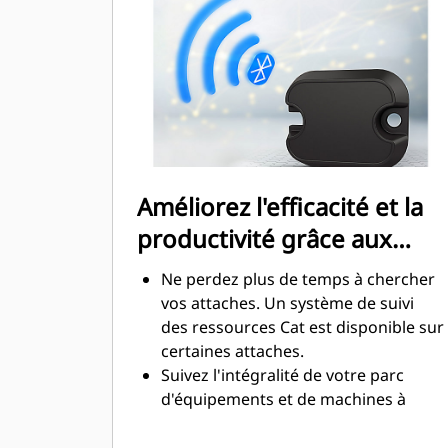
robuste garantissant la fixation
parfaite des équipements
Améliorez l'efficacité et la
productivité grâce aux
technologies intégrées
Ne perdez plus de temps à chercher
vos attaches. Un système de suivi
des ressources Cat est disponible sur
certaines attaches.
Suivez l'intégralité de votre parc
d'équipements et de machines à
partir d'une seule source. Les
attaches dotées du système de suivi