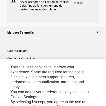
warning
devez accepter l'utilisation de cookies
cookies
à des fins de fonctionnement, de
performances et de ciblage.
Marques Caterpillar
Caterpillar.com
Contacter Caterpillar
Mes Préférences Marketing
This site uses cookies to improve your
experience. Some are required for the site to
Plan Du Site
function, while others support features,
performance, personalization, targeting, and
Cookie Settings
analytics.
Légales
You can adjust your preferences anytime using
Cookie Settings.
Confidentialité
By selecting I Accept, you agree to the use of