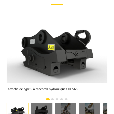
Attache de type S à raccords hydrauliques HCS65
Rac