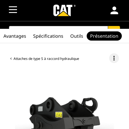
person
SEARCH
search
Avantages
Spécifications
Outils
Présentation
more_vert
Attaches de type S à raccord hydraulique