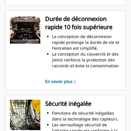
Le ressort enfermé empêche la
contamination du circuit
hydraulique.
Durée de déconnexion
Les branchements hydrauliques à
rapide 10 fois supérieure
sécurité intégrée créent un circuit
pour le débit de liquide
La conception de déconnexion
hydraulique et aucun risque de
rapide prolonge la durée de vie et
déversements pendant le
l'entretien est simplifié.
remplacement d'outil.
La conception du couvercle et des
Les flexibles à cheminement
joints renforce la protection des
interne dans le support et l'attache
raccords et évite la contamination
utilisent moins de flexibles
du circuit hydraulique.
externes, ce qui réduit les coûts
La position usinée des
globaux en termes de flexibles et
En savoir plus
déconnexions rapides crée le
de réparation.
meilleur support pour le raccord
des attaches.
Les raccords de déconnexion
Sécurité inégalée
rapide sont installés dans le même
sens que la force de blocage avec
Fonctions de sécurité inégalées
une bride solide pour garantir un
dans la technologie des capteurs.
solide serrage. Aucune bague ou
Les verrouillage sécurisé de
écrou de verrouillage qui
l'attache rapide est conforme à la