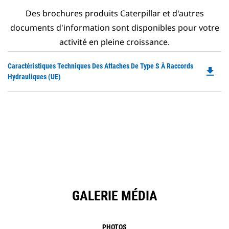
Des brochures produits Caterpillar et d'autres
documents d'information sont disponibles pour votre
activité en pleine croissance.
Do
Caractéristiques Techniques Des Attaches De Type S À Raccords
file_download
P
Hydrauliques (UE)
O
in
a
N
Ta
GALERIE MÉDIA
PHOTOS