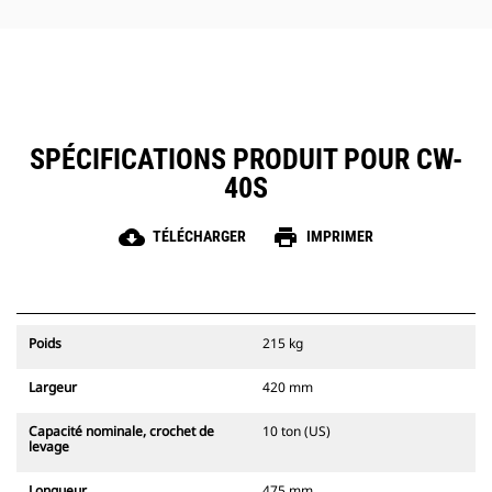
SPÉCIFICATIONS PRODUIT POUR CW-
40S
cloud_download
print
TÉLÉCHARGER
IMPRIMER
Poids
215 kg
Largeur
420 mm
Capacité nominale, crochet de
10 ton (US)
levage
Longueur
475 mm