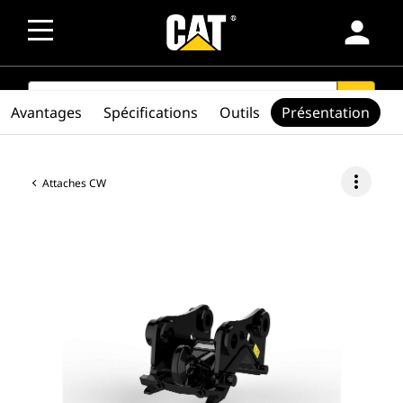
person
SEARCH
search
Avantages
Spécifications
Outils
Présentation
more_vert
Attaches CW