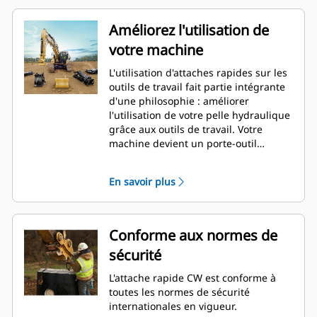
Améliorez l'utilisation de
votre machine
L'utilisation d'attaches rapides sur les
outils de travail fait partie intégrante
d'une philosophie : améliorer
l'utilisation de votre pelle hydraulique
grâce aux outils de travail. Votre
machine devient un porte-outil
multifonction. L'attache CW est une
véritable référence dans le secteur,
En savoir plus
avec plus de 50 000 unités vendues au
cours des 40 dernières années.
Compatible avec différentes classes
de machines, elle peut être utilisée
Conforme aux normes de
sur pas moins de 700 machines
sécurité
différentes, de marque Cat ou autre.
L'attache rapide CW est conforme à
toutes les normes de sécurité
internationales en vigueur.