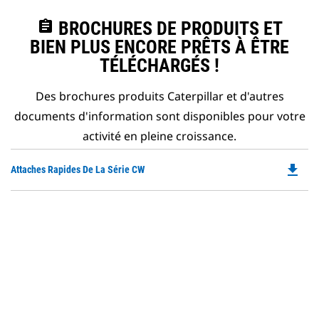
assignment
BROCHURES DE PRODUITS ET
BIEN PLUS ENCORE PRÊTS À ÊTRE
TÉLÉCHARGÉS !
Des brochures produits Caterpillar et d'autres
documents d'information sont disponibles pour votre
activité en pleine croissance.
file_download
Do
Attaches Rapides De La Série CW
P
O
in
a
N
Ta