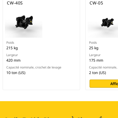
CW-40S
CW-05
Poids
Poids
215 kg
25 kg
Largeur
Largeur
420 mm
175 mm
Capacité nominale, crochet de levage
Capacité nominale,
10 ton (US)
2 ton (US)
Affi