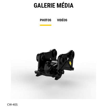
GALERIE MÉDIA
PHOTOS
VIDÉOS
CW-40S
CW-