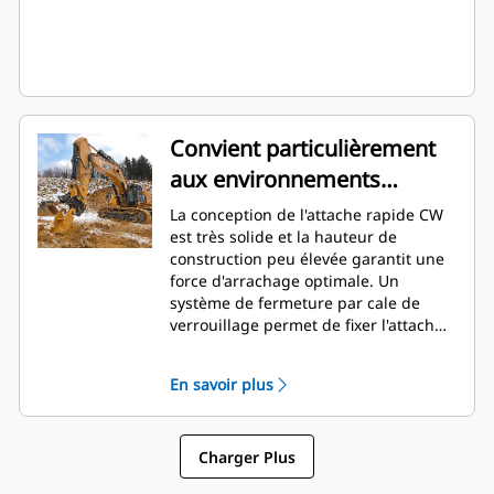
Convient particulièrement
aux environnements
difficiles
La conception de l'attache rapide CW
est très solide et la hauteur de
construction peu élevée garantit une
force d'arrachage optimale. Un
système de fermeture par cale de
verrouillage permet de fixer l'attache
aux charnières de l'outil sans qu'il n'y
ait de jeu. Et ce, tout au long de la
En savoir plus
durée de service de l'attache. Cela
rend l'attache rapide parfaitement
adaptée aux applications telles que le
Charger Plus
rippage et la charge, la démolition
ainsi que dans les carrières.