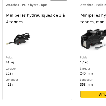
Attaches - Pelle hydraulique
Attaches - Pelle 
Minipelles hydrauliques de 3 à
Minipelles h
4 tonnes
tonnes, manu
Poids
Poids
41 kg
17 kg
Largeur
Largeur
252 mm
240 mm
Longueur
Longueur
423 mm
358 mm
Affi