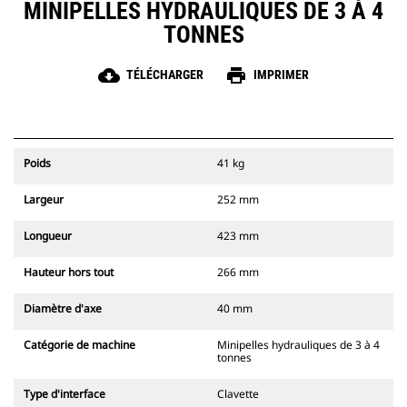
MINIPELLES HYDRAULIQUES DE 3 À 4
TONNES
cloud_download
print
TÉLÉCHARGER
IMPRIMER
Poids
41 kg
Largeur
252 mm
Longueur
423 mm
Hauteur hors tout
266 mm
Diamètre d'axe
40 mm
Catégorie de machine
Minipelles hydrauliques de 3 à 4
tonnes
Type d'interface
Clavette