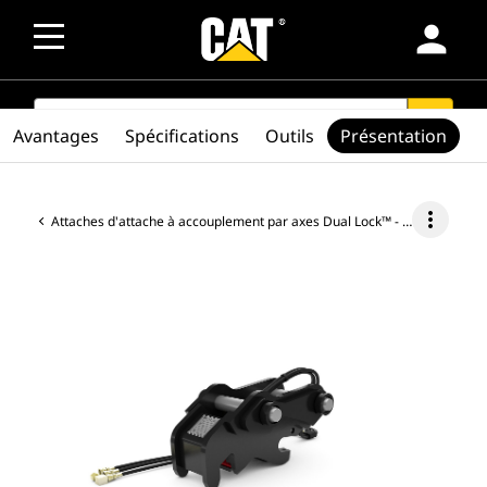
person
SEARCH
search
Avantages
Spécifications
Outils
Présentation
more_vert
Attaches d'attache à accouplement par axes Dual Lock™ - Minipelle hydraulique