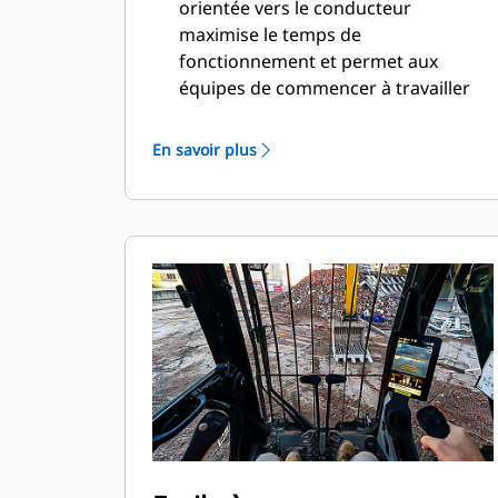
orientée vers le conducteur
maximise le temps de
fonctionnement et permet aux
équipes de commencer à travailler
sans délai. De la réorganisation des
listes d'outils de travail à la création
En savoir plus
de nouvelles combinaisons d'outils
de travail selon les besoins, les
conducteurs peuvent rapidement
configurer les machines et accéder
facilement aux informations.
L'interface permet aux conducteurs
de maintenir la précision et
d'optimiser chaque seconde de leur
poste de travail. L'ajout de la
possibilité d'intégrer des attaches et
des accessoires dans le système
rend la configuration des
combinaisons d'outils de travail très