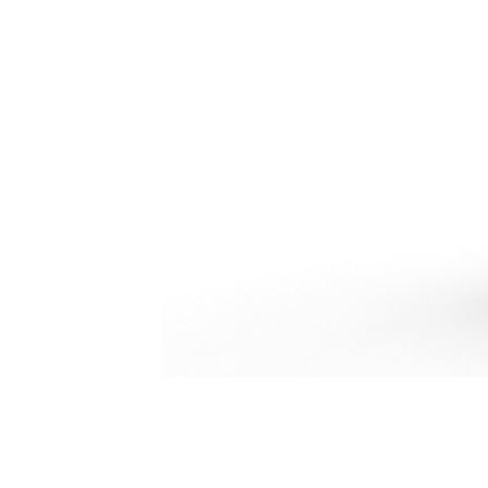
330 UHD
Ava
Modifier le modèle