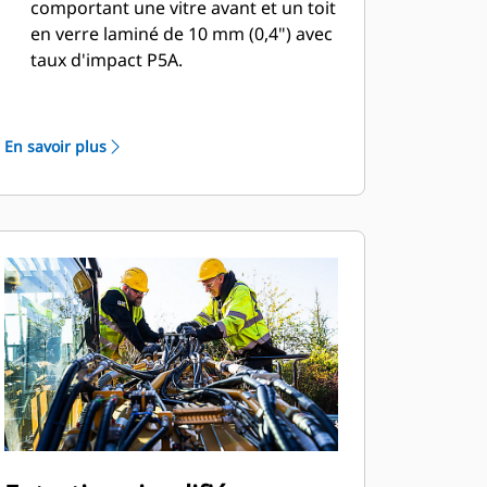
comportant une vitre avant et un toit
en verre laminé de 10 mm (0,4") avec
taux d'impact P5A.
La cabine est inclinable à 30° pour un
champ de vision plus productif et
confortable.
En savoir plus
Les essuie-glaces parallèles
monoblocs du pare-brise et du toit
avec trois réglages de pulvérisation
intermittente comportent une buse
de pulvérisation d'eau.
Le siège Premium chauffant et
climatisé est monté en série.
Entrez dans la cabine et sortez de
celle-ci plus efficacement à l'aide de
la console gauche rabattable.
Manœuvrez sans effort la pelle
hydraulique à l'aide de commandes
faciles d'accès situées devant vous.