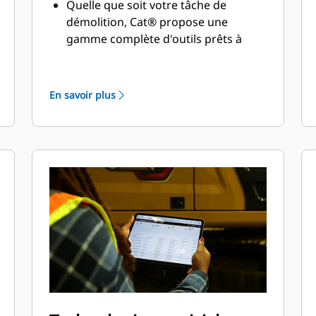
Quelle que soit votre tâche de
démolition, Cat® propose une
gamme complète d'outils prêts à
l'emploi. Chaque accessoire de
démolition Cat est conçu comme une
extension de la machine pour vous
En savoir plus
aider à accomplir le travail de
manière sécurisée, rapide et
rentable.
Notre gamme d'accessoires tout-en-
un inclut des godets polyvalents, des
attaches rapides mécaniques, des
attaches rapides hydrauliques, des
attaches rapides hydrauliques
complètes, des cisailles à ferraille,
des cisailles universelles, des
pulvérisateurs, des concasseurs, des
pinces de démolition et de tri, des
grappins de chantier, des marteaux