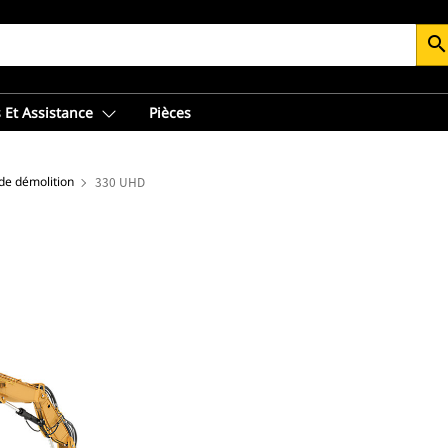
searc
 Et Assistance
Pièces
 de démolition
330 UHD