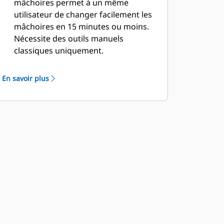
mâchoires permet à un même
utilisateur de changer facilement les
mâchoires en 15 minutes ou moins.
Nécessite des outils manuels
classiques uniquement.
Des changements de mâchoires
simples et sûrs font partie de la
En savoir plus
conception. Chaque mâchoire reste
stable sur le support de mâchoire
inclus, même sur les terrains les plus
accidentés.
Le modèle MP332 est compatible
avec les types de mâchoires
spécifiques aux applications
suivantes :