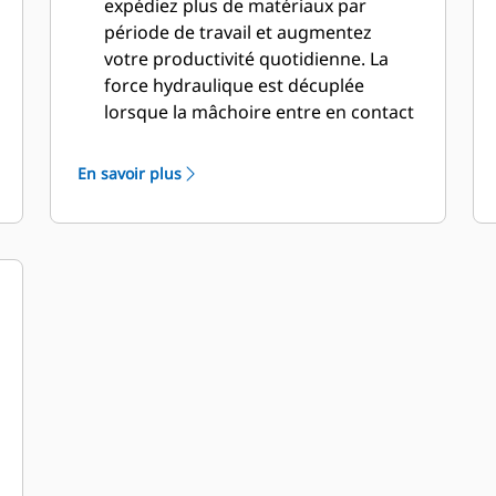
expédiez plus de matériaux par
période de travail et augmentez
votre productivité quotidienne. La
force hydraulique est décuplée
lorsque la mâchoire entre en contact
avec le matériau pour une coupe
rapide.
En savoir plus
Appliquez plus de puissance, même
avec les pelles hydrauliques plus
petites. La conception compacte
maintient le centre de gravité aussi
près que possible de la machine.
Bénéficiez de performances
maximales et d'une assistance totale
avec une solution de démolition Cat
complète. Des programmes pour
cisailles universelles (MP, Multi-
Processors) sont intégrés à l'écran
Cat nouvelle génération du