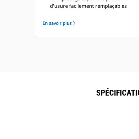
d'usure facilement remplaçables
individuellement.
Prolongez la durée d'exploitation de
En savoir plus
chaque lame avant remplacement. La
plupart des lames de coupe peuvent
être retournées dans deux sens afin
d'utiliser quatre lames de coupe
différentes.
Même lorsqu'elle est enfouie dans
les débris, la tige du vérin est blindée
pour éviter tout dommage et le
corps du vérin principal est protégé
SPÉCIFICAT
à l'intérieur de l'enveloppe.