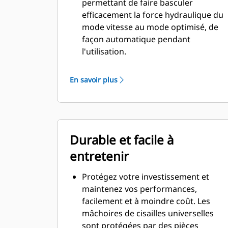
permettant de faire basculer
efficacement la force hydraulique du
mode vitesse au mode optimisé, de
façon automatique pendant
l'utilisation.
Vous passerez moins de temps à
attendre que la mâchoire s'ouvre ou
En savoir plus
se ferme au contact, car la soupape
de vitesse s'ajuste automatiquement
au débit rapide lorsqu'il n'y a aucune
charge.
Durable et facile à
La force maximale d'écrasement/de
coupe est appliquée dès que la
entretenir
mâchoire entre en contact avec le
matériau.
Protégez votre investissement et
maintenez vos performances,
facilement et à moindre coût. Les
mâchoires de cisailles universelles
sont protégées par des pièces