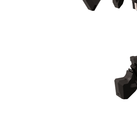
Mâchoire De Démolition MP332
Ava
Modifier le modèle