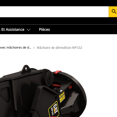
searc
 Et Assistance
Pièces
Cisaille universelle avec mâchoires de démolition
Mâchoire de démolition MP332