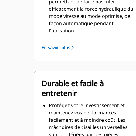
permettant de faire basculer
efficacement la force hydraulique du
mode vitesse au mode optimisé, de
façon automatique pendant
l'utilisation.
Vous passerez moins de temps à
attendre que la mâchoire s'ouvre ou
En savoir plus
se ferme au contact, car la soupape
de vitesse s'ajuste automatiquement
au débit rapide lorsqu'il n'y a aucune
charge.
Durable et facile à
La force maximale d'écrasement/de
coupe est appliquée dès que la
entretenir
mâchoire entre en contact avec le
matériau.
Protégez votre investissement et
maintenez vos performances,
facilement et à moindre coût. Les
mâchoires de cisailles universelles
sont protégées par des pièces