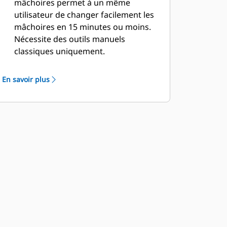
mâchoires permet à un même
utilisateur de changer facilement les
mâchoires en 15 minutes ou moins.
Nécessite des outils manuels
classiques uniquement.
Des changements de mâchoires
simples et sûrs font partie de la
En savoir plus
conception. Chaque mâchoire reste
stable sur le support de mâchoire
inclus, même sur les terrains les plus
accidentés.
Le modèle MP332 est compatible
avec les types de mâchoires
spécifiques aux applications
suivantes :