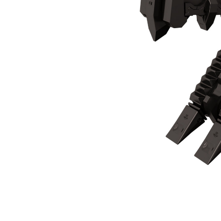
Mâchoire De Broyage MP332
Ava
Modifier le modèle