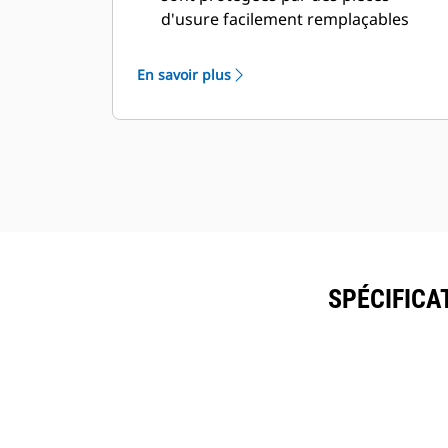
d'usure facilement remplaçables
individuellement.
Prolongez la durée d'exploitation de
En savoir plus
chaque lame avant remplacement. La
plupart des lames de coupe peuvent
être retournées dans deux sens afin
d'utiliser quatre lames de coupe
différentes.
Même lorsqu'elle est enfouie dans
les débris, la tige du vérin est blindée
pour éviter tout dommage et le
corps du vérin principal est protégé
SPÉCIFICA
à l'intérieur de l'enveloppe.