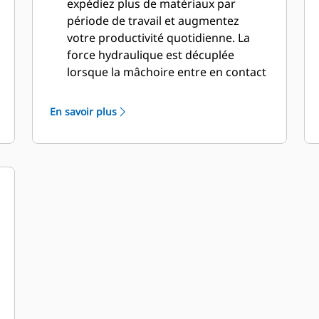
expédiez plus de matériaux par
période de travail et augmentez
votre productivité quotidienne. La
force hydraulique est décuplée
lorsque la mâchoire entre en contact
avec le matériau pour une coupe
rapide.
En savoir plus
Appliquez plus de puissance, même
avec les pelles hydrauliques plus
petites. La conception compacte
maintient le centre de gravité aussi
près que possible de la machine.
Bénéficiez de performances
maximales et d'une assistance totale
avec une solution de démolition Cat
complète. Des programmes pour
cisailles universelles (MP, Multi-
Processors) sont intégrés à l'écran
Cat nouvelle génération du