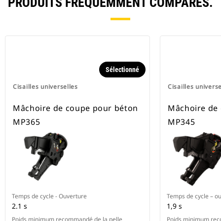
PRODUITS FRÉQUEMMENT COMPARÉS.
Sélectionné
Cisailles universelles
Cisailles universe
Mâchoire de coupe pour béton
Mâchoire de
MP365
MP345
Temps de cycle - Ouverture
Temps de cycle – ou
2.1 s
1,9 s
Poids minimum recommandé de la pelle
Poids minimum rec