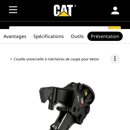
person
SEARCH
search
Avantages
Spécifications
Outils
Présentation
more_vert
Cisaille universelle à mâchoires de coupe pour béton