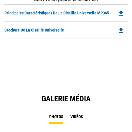
file_download
Do
Principales Caractéristiques De La Cisaille Universelle MP365
P
O
file_download
Do
Brochure De La Cisaille Universelle
in
P
a
O
N
in
Ta
a
N
Ta
GALERIE MÉDIA
PHOTOS
VIDÉOS