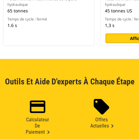
hydraulique
hydraulique
65 tonnes
45 tonnes US
Temps de cycle : fermé
Temps de cycle : f
1.6 s
1,3 s
Affi
Outils Et Aide D'experts À Chaque Étape
Calculateur
Offres
De
Actuelles
Paiement