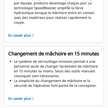
par équipe, produire davantage chaque jour. La
technologie SpeedBooster amplifie la force
hydraulique lorsque la mâchoire entre en contact
avec des matériaux pour réaliser rapidement la
coupe.
Une plus grande puissance même sur les petites
pelles hydrauliques. La conception compacte
En savoir plus
maintient le centre de gravité aussi près que
possible de la machine.
Obtenez des performances maximales et un soutien
total avec une solution de démolition Cat complète.
Changement de mâchoire en 15 minutes
Les programmes de la MP sont disponibles sur
l'écran du conducteur Cat de nouvelle génération.
Le système de verrouillage innovant permet à une
Un seul point d'assistance pour l'ensemble du
personne seule de changer facilement de mâchoire
système : votre concessionnaire Cat local.
en 15 minutes ou moins. Seuls des outils manuels
classiques sont nécessaires.
La simplicité du changement de mâchoire et la
sécurité de l'opération font partie de la conception.
Chaque mâchoire est stable, même sur les chantiers
les plus difficiles, grâce au support inclus.
En savoir plus
La MP332 accepte les types de mâchoire suivants :