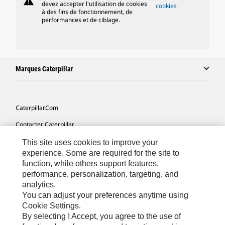
warning
devez accepter l'utilisation de cookies
cookies
à des fins de fonctionnement, de
performances et de ciblage.
Marques Caterpillar
Caterpillar.com
Contacter Caterpillar
Mes Préférences Marketing
This site uses cookies to improve your
experience. Some are required for the site to
Plan Du Site
function, while others support features,
performance, personalization, targeting, and
Cookie Settings
analytics.
Légales
You can adjust your preferences anytime using
Cookie Settings.
Confidentialité
By selecting I Accept, you agree to the use of