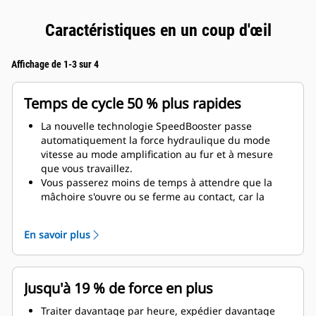
Caractéristiques en un coup d'œil
Affichage de 1-3 sur 4
Temps de cycle 50 % plus rapides
La nouvelle technologie SpeedBooster passe
automatiquement la force hydraulique du mode
vitesse au mode amplification au fur et à mesure
que vous travaillez.
Vous passerez moins de temps à attendre que la
mâchoire s'ouvre ou se ferme au contact, car la
vanne de vitesse s'ajuste automatiquement sur un
débit rapide lorsqu'il n'y a pas de charge.
En savoir plus
La force d'écrasement/de coupe maximale est
appliquée dès que la mâchoire entre en contact
avec le matériau.
Jusqu'à 19 % de force en plus
Traiter davantage par heure, expédier davantage