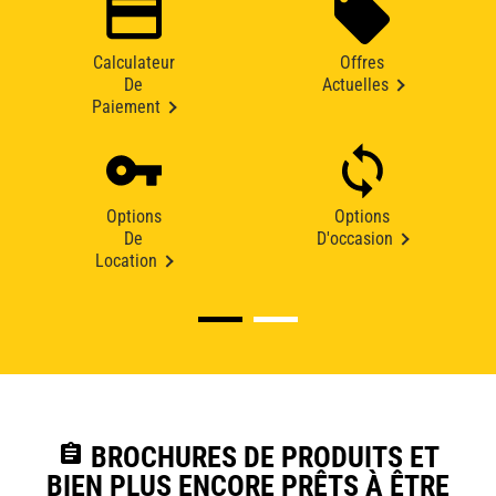
Calculateur
Offres
De
Actuelles
Paiement
Options
Options
De
D'occasion
Location
assignment
BROCHURES DE PRODUITS ET
BIEN PLUS ENCORE PRÊTS À ÊTRE