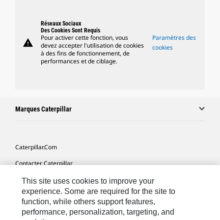
Réseaux Sociaux
Des Cookies Sont Requis
Pour activer cette fonction, vous
Paramètres des
warning
devez accepter l'utilisation de cookies
cookies
à des fins de fonctionnement, de
performances et de ciblage.
Marques Caterpillar
Caterpillar.com
Contacter Caterpillar
Mes Préférences Marketing
This site uses cookies to improve your
experience. Some are required for the site to
Plan Du Site
function, while others support features,
performance, personalization, targeting, and
Cookie Settings