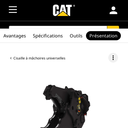
person
SEARCH
search
Avantages
Spécifications
Outils
Présentation
more_vert
Cisaille à mâchoires universelles