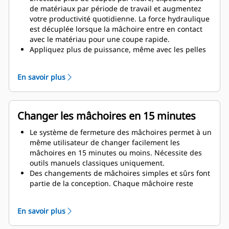
de matériaux par période de travail et augmentez
votre productivité quotidienne. La force hydraulique
est décuplée lorsque la mâchoire entre en contact
avec le matériau pour une coupe rapide.
Appliquez plus de puissance, même avec les pelles
hydrauliques plus petites. La conception compacte
maintient le centre de gravité aussi près que
En savoir plus
possible de la machine.
Bénéficiez de performances maximales et d'une
assistance totale avec une solution de démolition
Cat complète. Des programmes pour cisailles
Changer les mâchoires en 15 minutes
universelles (MP, Multi-Processors) sont intégrés à
l'écran Cat nouvelle génération du conducteur. Point
Le système de fermeture des mâchoires permet à un
d'assistance unique pour l'ensemble de votre
même utilisateur de changer facilement les
système chez votre concessionnaire Cat local.
mâchoires en 15 minutes ou moins. Nécessite des
outils manuels classiques uniquement.
Des changements de mâchoires simples et sûrs font
partie de la conception. Chaque mâchoire reste
stable sur le support de mâchoire inclus, même sur
les terrains les plus accidentés.
En savoir plus
Le modèle MP324 est compatible avec les types de
mâchoires spécifiques aux applications suivantes :