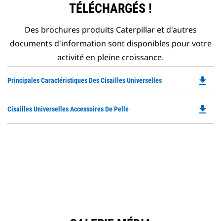
TÉLÉCHARGÉS !
Des brochures produits Caterpillar et d'autres
documents d'information sont disponibles pour votre
activité en pleine croissance.
file_download
Do
Principales Caractéristiques Des Cisailles Universelles
P
O
file_download
Do
Cisailles Universelles Accessoires De Pelle
in
P
a
O
N
in
Ta
a
N
Ta