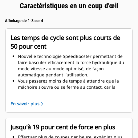
Caractéristiques en un coup d'œil
Affichage de 1-3 sur 4
Les temps de cycle sont plus courts de
50 pour cent
Nouvelle technologie SpeedBooster permettant de
faire basculer efficacement la force hydraulique du
mode vitesse au mode optimisé, de façon
automatique pendant l'utilisation.
Vous passerez moins de temps à attendre que la
mâchoire s'ouvre ou se ferme au contact, car la
soupape de vitesse s'ajuste automatiquement au
débit rapide lorsqu'il n'y a aucune charge.
En savoir plus
La force maximale d'écrasement/de coupe est
appliquée dès que la mâchoire entre en contact
avec le matériau.
Jusqu'à 19 pour cent de force en plus
Effectuez plus de coupes par heure, expédiez plus