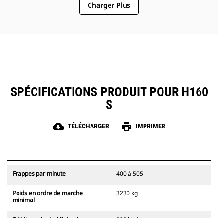
Charger Plus
d'entretien et à prolonger la durée
de vie.
La conception est basée sur une
alimentation par huile, ce qui évite
de devoir contrôler la charge de
gaz.
L'accès rapide et facile aux zones
d'entretien simplifie l'entretien du
marteau.
SPÉCIFICATIONS PRODUIT POUR H160
S
cloud_download
print
TÉLÉCHARGER
IMPRIMER
Frappes par minute
400 à 505
Poids en ordre de marche
3230 kg
minimal