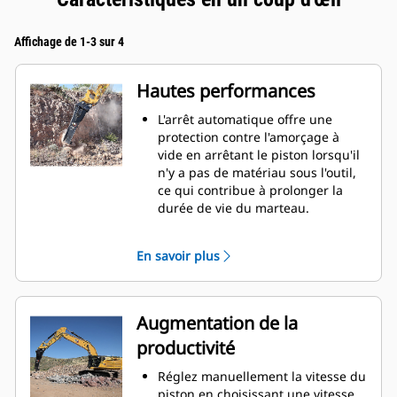
Affichage de 1-3 sur 4
Hautes performances
L'arrêt automatique offre une
protection contre l'amorçage à
vide en arrêtant le piston lorsqu'il
n'y a pas de matériau sous l'outil,
ce qui contribue à prolonger la
durée de vie du marteau.
Le système tampon interne permet
de réduire les vibrations de la
En savoir plus
machine et d'augmenter la
suppression du bruit.
La fonction d'insonorisation
équipée de série vous permet
Augmentation de la
d'utiliser un marteau
productivité
performances sur des chantiers
situés dans des zones sensibles au
Réglez manuellement la vitesse du
bruit, comme les quartiers ou les
piston en choisissant une vitesse