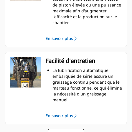
hôpitaux où le bruit est
de piston élevée ou une puissance
réglementé.
maximale afin d'augmenter
l'efficacité et la production sur le
chantier.
Le cycle d'opération alimenté par
huile fournit une puissance
En savoir plus
maximale à chaque frappe et
moins de perte de chaleur.
Les composants hydrauliques
critiques sont protégés contre les
Facilité d'entretien
dommages à l'intérieur de
l'enveloppe, ce qui permet de
La lubrification automatique
diminuer les temps d'arrêt sur le
embarquée de série assure un
chantier.
graissage continu pendant que le
marteau fonctionne, ce qui élimine
la nécessité d'un graissage
manuel.
La bague inférieure ajustable
rotative à 90 degrés et à ajustage
En savoir plus
coulissant permet un
remplacement facile sur le terrain,
ce qui permet de réduire le temps