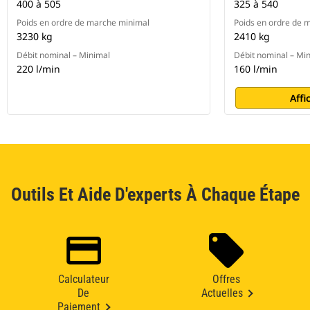
400 à 505
325 à 540
Poids en ordre de marche minimal
Poids en ordre de 
3230 kg
2410 kg
Débit nominal – Minimal
Débit nominal – Mi
220 l/min
160 l/min
Affi
Outils Et Aide D'experts À Chaque Étape
Calculateur
Offres
De
Actuelles
Paiement