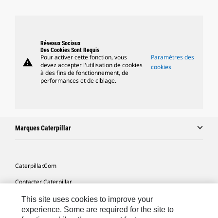
Réseaux Sociaux
Des Cookies Sont Requis
Pour activer cette fonction, vous
Paramètres des
warning
devez accepter l'utilisation de cookies
cookies
à des fins de fonctionnement, de
performances et de ciblage.
Marques Caterpillar
Caterpillar.com
Contacter Caterpillar
Mes Préférences Marketing
This site uses cookies to improve your
experience. Some are required for the site to
Plan Du Site