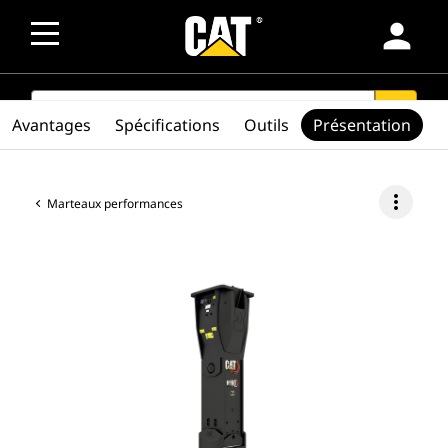
person
SEARCH
search
Avantages
Spécifications
Outils
Présentation
more_vert
Marteaux performances