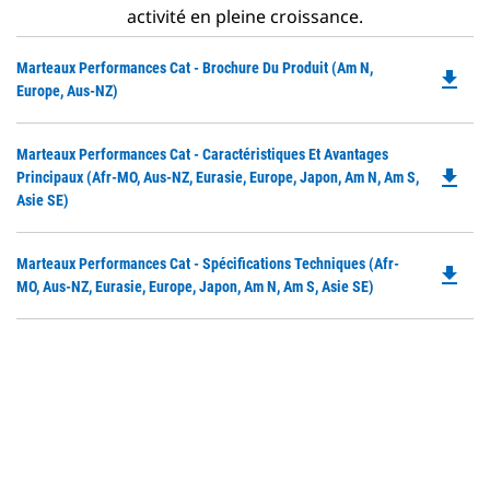
activité en pleine croissance.
Do
Marteaux Performances Cat - Brochure Du Produit (Am N,
file_download
P
Europe, Aus-NZ)
O
in
Do
Marteaux Performances Cat - Caractéristiques Et Avantages
a
file_download
P
Principaux (Afr-MO, Aus-NZ, Eurasie, Europe, Japon, Am N, Am S,
N
O
Asie SE)
Ta
in
a
Do
Marteaux Performances Cat - Spécifications Techniques (Afr-
N
file_download
P
MO, Aus-NZ, Eurasie, Europe, Japon, Am N, Am S, Asie SE)
Ta
O
in
a
N
Ta