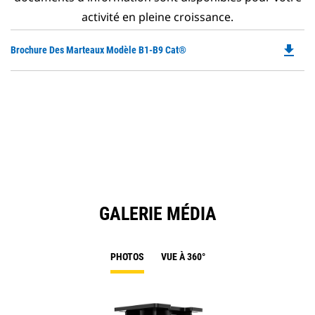
activité en pleine croissance.
file_download
Do
Brochure Des Marteaux Modèle B1-B9 Cat®
P
O
in
a
N
Ta
GALERIE MÉDIA
PHOTOS
VUE À 360°