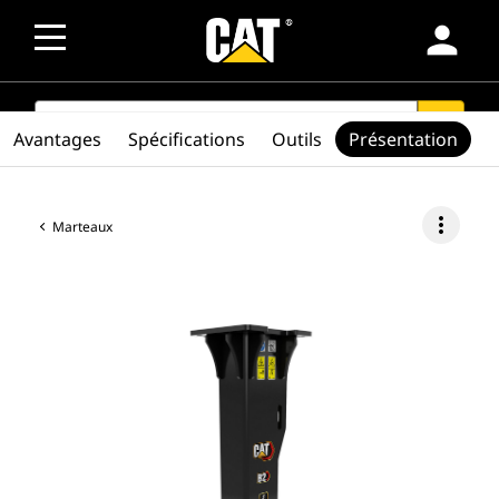
person
SEARCH
search
Avantages
Spécifications
Outils
Présentation
more_vert
Marteaux