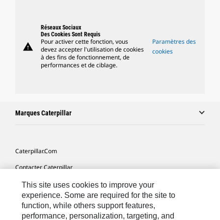
Réseaux Sociaux
Des Cookies Sont Requis
Pour activer cette fonction, vous
Paramètres des
warning
devez accepter l'utilisation de cookies
cookies
à des fins de fonctionnement, de
performances et de ciblage.
Marques Caterpillar
Caterpillar.com
Contacter Caterpillar
Mes Préférences Marketing
This site uses cookies to improve your
experience. Some are required for the site to
Plan Du Site
function, while others support features,
performance, personalization, targeting, and
Cookie Settings