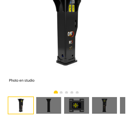
Photo en studio
Vue