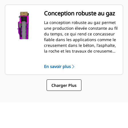
être vérifiées et modifiées pendant le
montage du disjoncteur sur la
Conception robuste au gaz
machine, ce qui permet une
surveillance rapide de l'état du
La conception robuste au gaz permet
disjoncteur.
une production élevée constante au fil
du temps, ce qui rend ce concasseur
fiable dans les applications comme le
creusement dans le béton, l'asphalte,
la roche et les travaux de creusement
légers.
En savoir plus
Charger Plus