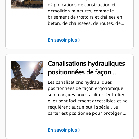
d'applications de construction et
démolition mineures, comme le
brisement de trottoirs et d'allées en
béton, de chaussées, de routes, de
maçonnerie, de préparation et
d'aménagement de site, ainsi que la
En savoir plus
destruction des sols gelés pour les
réparations d'infrastructure réseau.
Canalisations hydrauliques
positionnées de façon
ergonomique
Les canalisations hydrauliques
positionnées de façon ergonomique
sont conçues pour faciliter l'entretien,
elles sont facilement accessibles et ne
requièrent aucun outil spécial. Le
carter est positionné pour protéger de
la force et de la saleté durant un
impact et pour faciliter l'accès de la
En savoir plus
clé. Les canalisations hydrauliques et
la pression de la tête arrière peuvent