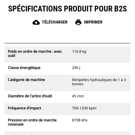
SPÉCIFICATIONS PRODUIT POUR B2S
cloud_download
print
TÉLÉCHARGER
IMPRIMER
Poids en ordre de marche : avec
116.8 kg
outil
Classe énergétique
290 J
Catégorie de machine
Minipelles hydrauliques de 1 à 3
tonnes
Diamètre de l'arbre d'outil
45 mm
Fréquence d'impact
700-1200 bpm
Pression en ordre de marche
8798 kPa
minimale