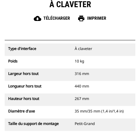
À CLAVETER
cloud_download
print
TÉLÉCHARGER
IMPRIMER
Type d'interface
À claveter
Poids
10 kg
Largeur hors tout
316 mm
Longueur hors tout
440 mm
Hauteur hors tout
267 mm
Diamètre d'axe
35 mm/35 mm (1,4 in/1,4 in)
Taille du support de montage
Petit-Grand