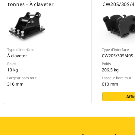
tonnes - À claveter
CW20S/30S/4
Type d'interface
Type d'interface
À claveter
CW20S/30S/40S
Poids
Poids
10 kg
206.5 kg
Largeur hors tout
Largeur hors tout
316 mm
610 mm
Affi