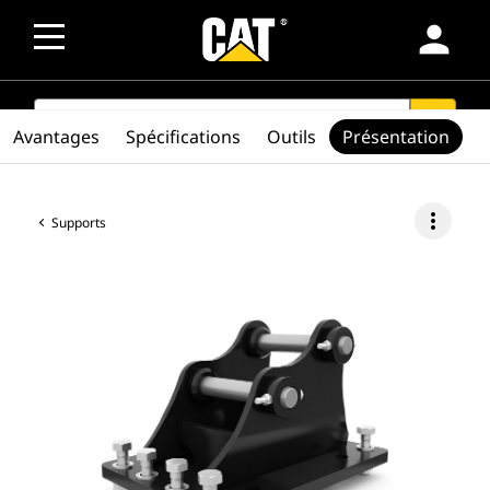
person
SEARCH
search
Avantages
Spécifications
Outils
Présentation
more_vert
Supports