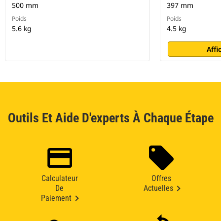
500 mm
397 mm
Poids
Poids
5.6 kg
4.5 kg
Affi
Outils Et Aide D'experts À Chaque Étape
Calculateur
Offres
De
Actuelles
Paiement