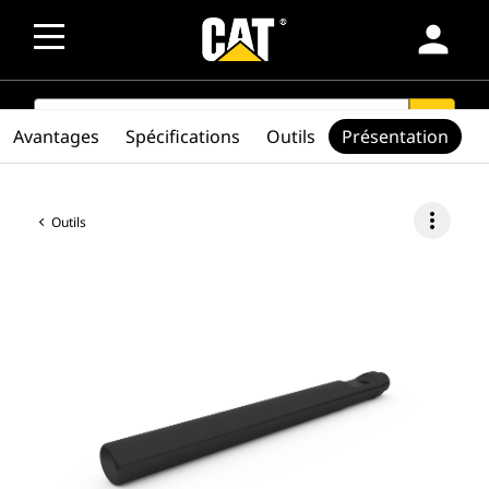
person
SEARCH
search
Avantages
Spécifications
Outils
Présentation
more_vert
Outils