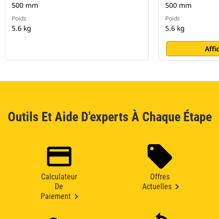
500 mm
500 mm
Poids
Poids
5.6 kg
5.6 kg
Affi
Outils Et Aide D'experts À Chaque Étape
Calculateur
Offres
De
Actuelles
Paiement