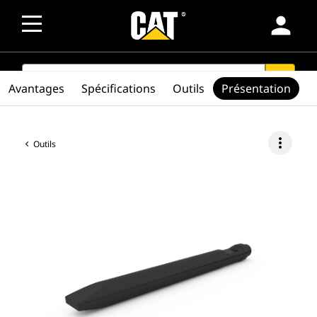
person
SEARCH
search
Avantages
Spécifications
Outils
Présentation
more_vert
Outils