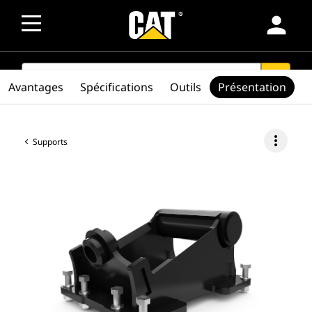
person
SEARCH
search
Avantages
Spécifications
Outils
Présentation
more_vert
Supports