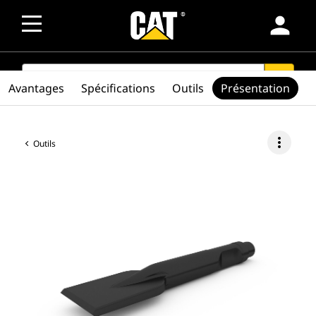
person
SEARCH
search
Avantages
Spécifications
Outils
Présentation
more_vert
Outils