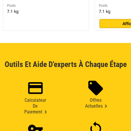
Poids
Poids
7.1 kg
7.1 kg
Affi
Outils Et Aide D'experts À Chaque Étape
Calculateur
Offres
De
Actuelles
Paiement