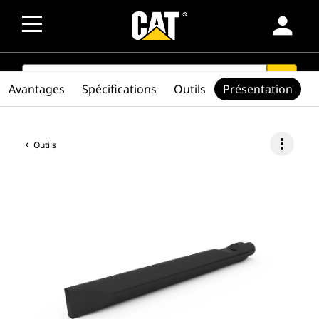
person
SEARCH
search
Avantages
Spécifications
Outils
Présentation
more_vert
Outils