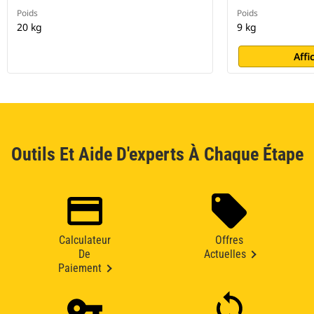
Poids
Poids
20 kg
9 kg
Affi
Outils Et Aide D'experts À Chaque Étape
Calculateur
Offres
De
Actuelles
Paiement